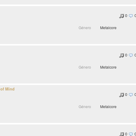
0
Género
Metalcore
0
Género
Metalcore
 of Mind
0
Género
Metalcore
0