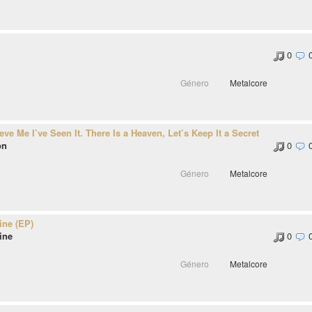
0
Género
Metalcore
ieve Me I’ve Seen It. There Is a Heaven, Let’s Keep It a Secret
on
0
Género
Metalcore
ine (EP)
ine
0
Género
Metalcore