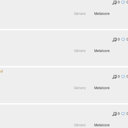
0
Género
Metalcore
0
Género
Metalcore
nd
0
Género
Metalcore
0
Género
Metalcore