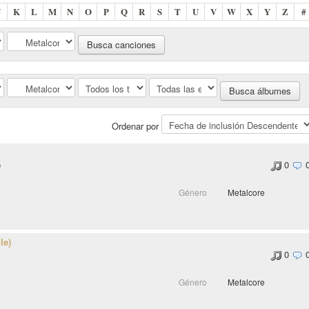
J
K
L
M
N
O
P
Q
R
S
T
U
V
W
X
Y
Z
#
Ordenar por
e
0
Género
Metalcore
le)
0
Género
Metalcore