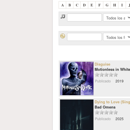
A
B
C
D
E
F
G
H
I
Disguise
Motionless in Whit
Publicado
2019
Dying to Love (Sing
Bad Omens
Publicado
2025