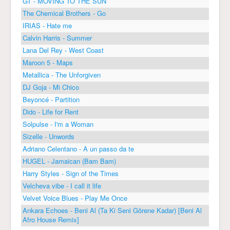
GT - MOVING TO THE SUN
The Chemical Brothers - Go
IRIAS - Hate me
Calvin Harris - Summer
Lana Del Rey - West Coast
Maroon 5 - Maps
Metallica - The Unforgiven
DJ Goja - Mi Chico
Beyoncé - Partition
Dido - Life for Rent
Solpulse - I'm a Woman
Sizelle - Unwords
Adriano Celentano - A un passo da te
HUGEL - Jamaican (Bam Bam)
Harry Styles - Sign of the Times
Velcheva vibe - I call it life
Velvet Voice Blues - Play Me Once
Ankara Echoes - Beni Al (Ta Ki Seni Görene Kadar) [Beni Al
Afro House Remix]