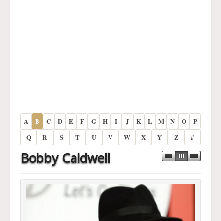
A
B
C
D
E
F
G
H
I
J
K
L
M
N
O
P
Q
R
S
T
U
V
W
X
Y
Z
#
Bobby Caldwell