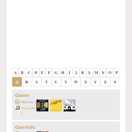
A
B
C
D
E
F
G
H
I
J
K
L
M
N
O
P
Q
R
S
T
U
V
W
X
Y
Z
#
Queen
Álbumes: 3
Canciones
:
7
Quevedo