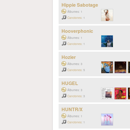
Hippie Sabotage
Álbumes: 1
Canciones
: 1
Hooverphonic
Álbumes: 1
Canciones
: 1
Hozier
Álbumes: 3
Canciones
: 5
HUGEL
Álbumes: 3
Canciones
: 3
HUNTR/X
Álbumes: 1
Canciones
: 1