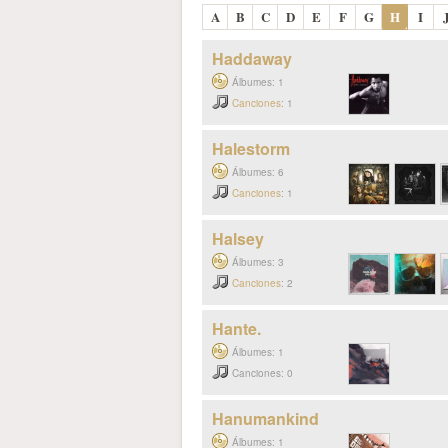
A
B
C
D
E
F
G
H
I
Haddaway
Álbumes: 1
Canciones
: 1
Halestorm
Álbumes: 6
Canciones
: 1
Halsey
Álbumes: 3
Canciones
: 2
Hante.
Álbumes: 1
Canciones: 0
Hanumankind
Álbumes: 1