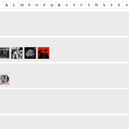
J
K
L
M
N
O
P
Q
R
S
T
U
V
W
X
Y
Z
#