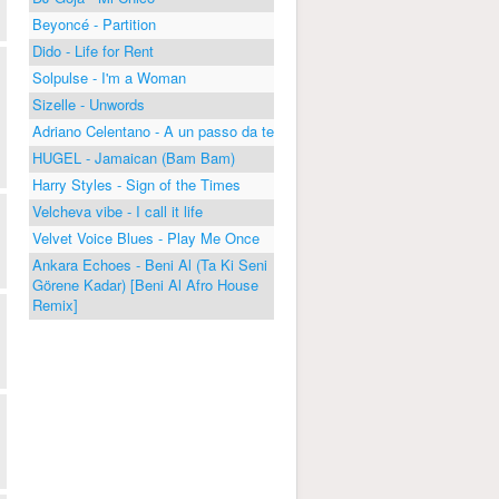
Beyoncé - Partition
Dido - Life for Rent
Solpulse - I'm a Woman
Sizelle - Unwords
Adriano Celentano - A un passo da te
HUGEL - Jamaican (Bam Bam)
Harry Styles - Sign of the Times
Velcheva vibe - I call it life
Velvet Voice Blues - Play Me Once
Ankara Echoes - Beni Al (Ta Ki Seni
Görene Kadar) [Beni Al Afro House
Remix]