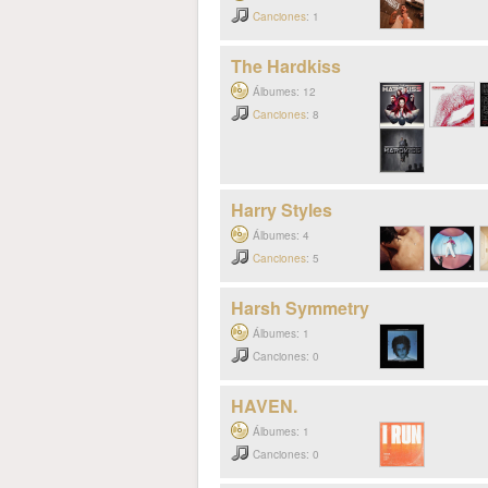
Canciones
: 1
The Hardkiss
Álbumes: 12
Canciones
: 8
Harry Styles
Álbumes: 4
Canciones
: 5
Harsh Symmetry
Álbumes: 1
Canciones: 0
HAVEN.
Álbumes: 1
Canciones: 0