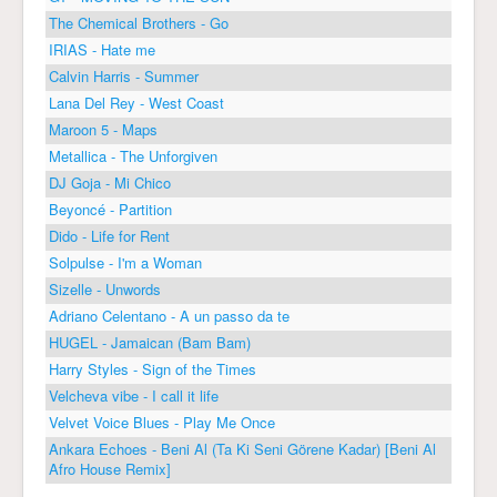
The Chemical Brothers - Go
IRIAS - Hate me
Calvin Harris - Summer
Lana Del Rey - West Coast
Maroon 5 - Maps
Metallica - The Unforgiven
DJ Goja - Mi Chico
Beyoncé - Partition
Dido - Life for Rent
Solpulse - I'm a Woman
Sizelle - Unwords
Adriano Celentano - A un passo da te
HUGEL - Jamaican (Bam Bam)
Harry Styles - Sign of the Times
Velcheva vibe - I call it life
Velvet Voice Blues - Play Me Once
Ankara Echoes - Beni Al (Ta Ki Seni Görene Kadar) [Beni Al
Afro House Remix]