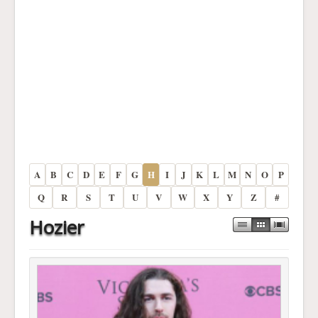
A
B
C
D
E
F
G
H
I
J
K
L
M
N
O
P
Q
R
S
T
U
V
W
X
Y
Z
#
Hozier