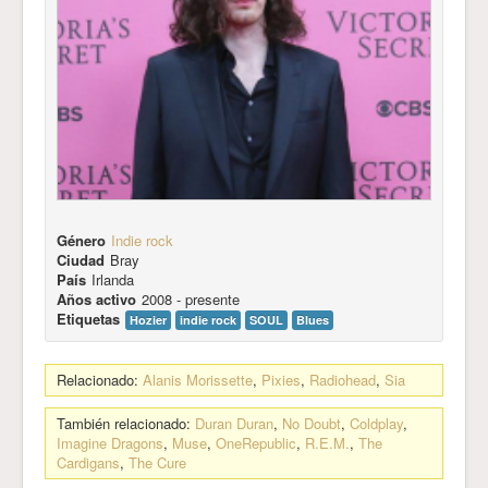
Género
Indie rock
Ciudad
Bray
País
Irlanda
Años activo
2008 - presente
Etiquetas
Hozier
indie rock
SOUL
Blues
Relacionado:
Alanis Morissette
,
Pixies
,
Radiohead
,
Sia
También relacionado:
Duran Duran
,
No Doubt
,
Coldplay
,
Imagine Dragons
,
Muse
,
OneRepublic
,
R.E.M.
,
The
Cardigans
,
The Cure