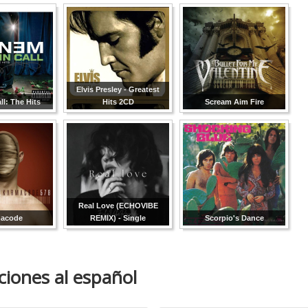
Elvis Presley - Greatest
ll: The Hits
Hits 2CD
Scream Aim Fire
Real Love (ECHOVIBE
acode
REMIX) - Single
Scorpio's Dance
ciones al español