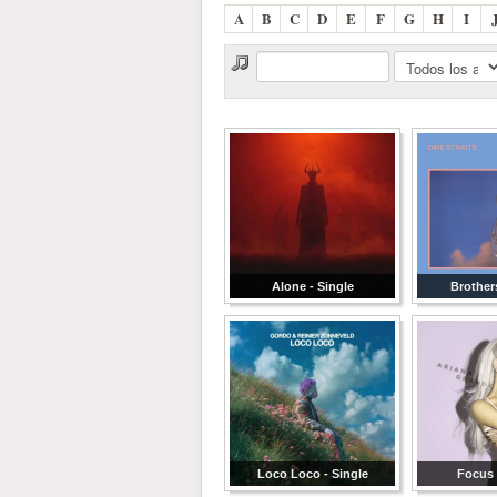
A
B
C
D
E
F
G
H
I
Alone - Single
Brother
Loco Loco - Single
Focus 