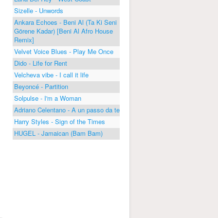
Sizelle - Unwords
Ankara Echoes - Beni Al (Ta Ki Seni
Görene Kadar) [Beni Al Afro House
Remix]
Velvet Voice Blues - Play Me Once
Dido - Life for Rent
Velcheva vibe - I call it life
Beyoncé - Partition
Solpulse - I'm a Woman
Adriano Celentano - A un passo da te
Harry Styles - Sign of the Times
HUGEL - Jamaican (Bam Bam)