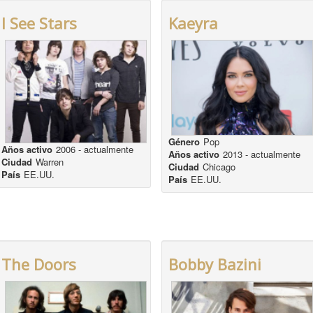
I See Stars
Kaeyra
Género
Pop
Años activo
2006 - actualmente
Años activo
2013 - actualmente
Ciudad
Warren
Ciudad
Chicago
País
EE.UU.
País
EE.UU.
The Doors
Bobby Bazini