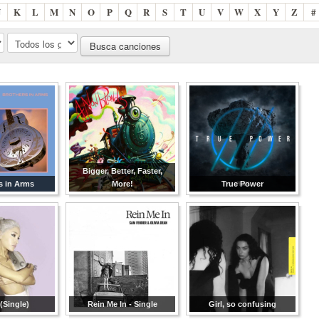
J
K
L
M
N
O
P
Q
R
S
T
U
V
W
X
Y
Z
#
Bigger, Better, Faster,
s in Arms
More!
True Power
(Single)
Rein Me In - Single
Girl, so confusing