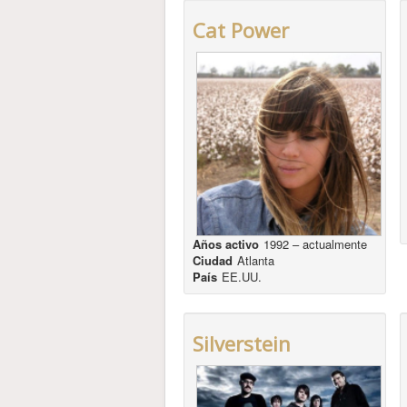
Cat Power
Años activo
1992 – actualmente
Ciudad
Atlanta
País
EE.UU.
Silverstein