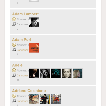
1
Adam Lambert
Álbumes: 1
Canciones:
0
Adam Port
Álbumes: 1
Canciones
:
1
Adele
Álbumes: 5
Canciones
:
15
Adriano Celentano
Álbumes: 3
Canciones
:
2