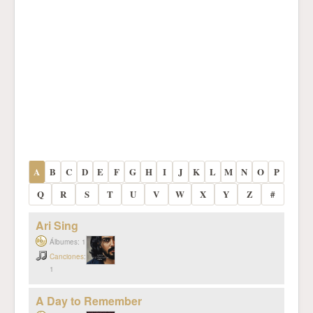
A
B
C
D
E
F
G
H
I
J
K
L
M
N
O
P
Q
R
S
T
U
V
W
X
Y
Z
#
Ari Sing
Álbumes: 1
Canciones
:
1
A Day to Remember