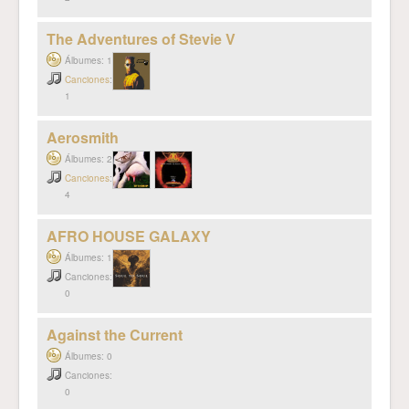
The Adventures of Stevie V
Álbumes: 1
Canciones
:
1
Aerosmith
Álbumes: 2
Canciones
:
4
AFRO HOUSE GALAXY
Álbumes: 1
Canciones:
0
Against the Current
Álbumes: 0
Canciones:
0