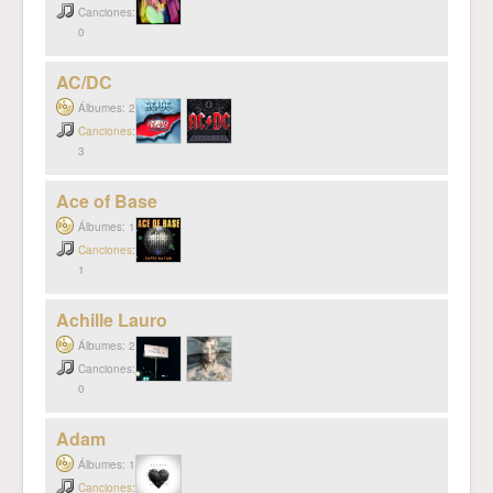
Canciones:
0
AC/DC
Álbumes: 2
Canciones
:
3
Ace of Base
Álbumes: 1
Canciones
:
1
Achille Lauro
Álbumes: 2
Canciones:
0
Adam
Álbumes: 1
Canciones
: