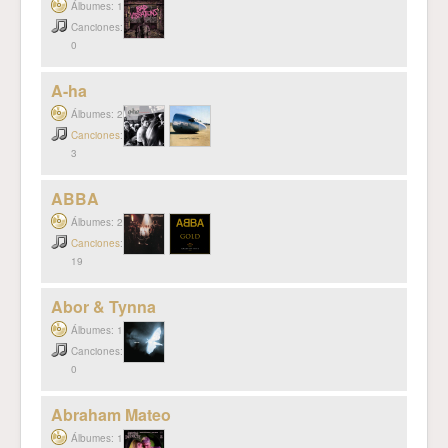
Álbumes: 1
Canciones:
0
A-ha
Álbumes: 2
Canciones
:
3
ABBA
Álbumes: 2
Canciones
:
19
Abor & Tynna
Álbumes: 1
Canciones:
0
Abraham Mateo
Álbumes: 1