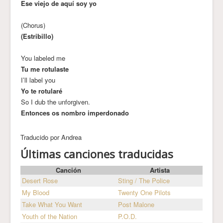
Ese viejo de aquí soy yo
(Chorus)
(Estribillo)
You labeled me
Tu me rotulaste
I’ll label you
Yo te rotularé
So I dub the unforgiven.
Entonces os nombro imperdonado
Traducido por Andrea
Últimas canciones traducidas
Canción
Artista
Desert Rose
Sting / The Police
My Blood
Twenty One Pilots
Take What You Want
Post Malone
Youth of the Nation
P.O.D.