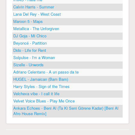
Calvin Harris - Summer
Lana Del Rey - West Coast
Maroon 5 - Maps
Metallica - The Unforgiven
DJ Goja - Mi Chico
Beyoncé - Partition
Dido - Life for Rent
Solpulse - I'm a Woman
Sizelle - Unwords
Adriano Celentano - A un passo da te
HUGEL - Jamaican (Bam Bam)
Harry Styles - Sign of the Times
Velcheva vibe - I call it life
Velvet Voice Blues - Play Me Once
Ankara Echoes - Beni Al (Ta Ki Seni Görene Kadar) [Beni Al
Afro House Remix]