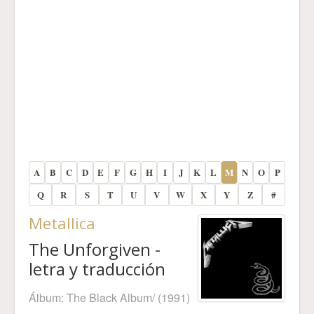
A
B
C
D
E
F
G
H
I
J
K
L
M
N
O
P
Q
R
S
T
U
V
W
X
Y
Z
#
Metallica
The Unforgiven -
letra y traducción
Álbum:
The Black Album/
(1991)