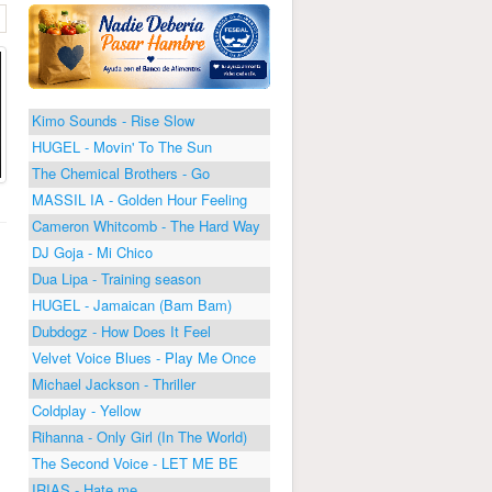
Kimo Sounds - Rise Slow
HUGEL - Movin' To The Sun
The Chemical Brothers - Go
MASSIL IA - Golden Hour Feeling
Cameron Whitcomb - The Hard Way
DJ Goja - Mi Chico
Dua Lipa - Training season
HUGEL - Jamaican (Bam Bam)
Dubdogz - How Does It Feel
Velvet Voice Blues - Play Me Once
Michael Jackson - Thriller
Coldplay - Yellow
Rihanna - Only Girl (In The World)
The Second Voice - LET ME BE
IRIAS - Hate me