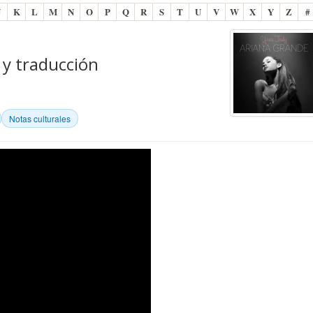
J
K
L
M
N
O
P
Q
R
S
T
U
V
W
X
Y
Z
#
 y traducción
Notas culturales