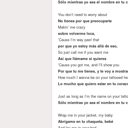
Sólo mientras yo sea el nombre en tu c
You don’t need to worry about
No tienes por que preocuparte
Makin’ me crazy
sobre volverme loca,
’Cause I’m way past that
por que yo estoy más allá de eso,
So just call me if you want me
Así que llámame si quieres
’Cause you got me, and I’ll show you
Por que tu me tienes, y te voy a mostra
How much I wanna be on your tattooed he
Lo mucho que quiero estar en tu coraz
Just as long as I’m the name on your tatt
Sólo mientras yo sea el nombre en tu c
Wrap me in your jacket, my baby
Abrígame en tu chaqueta, bebé
And lay me in your bed