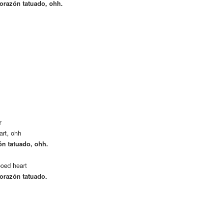
orazón tatuado, ohh.
r
art, ohh
ón tatuado, ohh.
ooed heart
orazón tatuado.