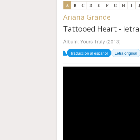
A
B
C
D
E
F
G
H
I
Ariana Grande
Tattooed Heart - letra
Álbum:
Yours Truly
(2013)
Traducción al español
Letra original