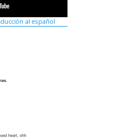
aducción al español
nas.
ooed heart, ohh