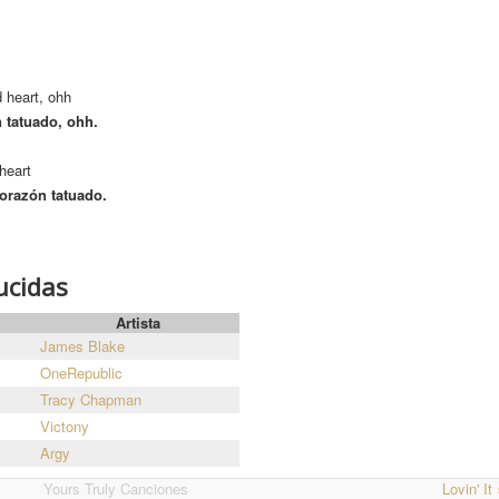
d heart, ohh
n tatuado, ohh.
heart
orazón tatuado.
ucidas
Artista
James Blake
OneRepublic
Tracy Chapman
Victony
Argy
Yours Truly Canciones
Lovin' It 