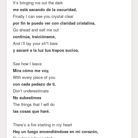
It’s bringing me out the dark
me está sacando de la oscuridad,
Finally I can see you crystal clear
por fin te puedo ver con claridad cristalina,
Go ahead and sell me out
continúa, traicióname,
And i’ll lay your sh*t bare
y sacaré a la luz tus trapos sucios.
See how I leave
Mira cómo me voy,
With every piece of you
con cada pedazo de ti.
Don’t underestimate
No subestimes
The things that I will do
las cosas que haré.
There’s a fire starting in my heart
Hay un fuego encendiéndose en mi corazón,