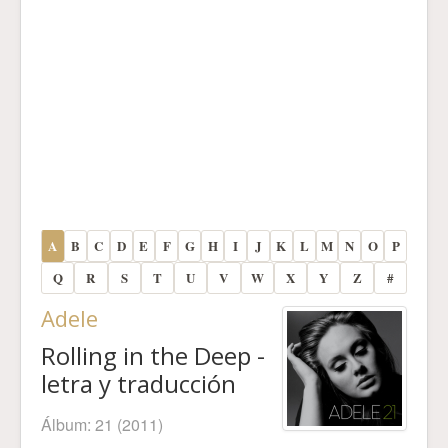
A
B
C
D
E
F
G
H
I
J
K
L
M
N
O
P
Q
R
S
T
U
V
W
X
Y
Z
#
Adele
Rolling in the Deep -
letra y traducción
Álbum:
21
(2011)