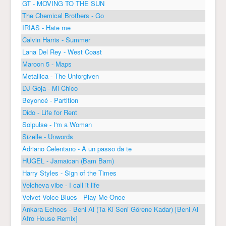
GT - MOVING TO THE SUN
The Chemical Brothers - Go
IRIAS - Hate me
Calvin Harris - Summer
Lana Del Rey - West Coast
Maroon 5 - Maps
Metallica - The Unforgiven
DJ Goja - Mi Chico
Beyoncé - Partition
Dido - Life for Rent
Solpulse - I'm a Woman
Sizelle - Unwords
Adriano Celentano - A un passo da te
HUGEL - Jamaican (Bam Bam)
Harry Styles - Sign of the Times
Velcheva vibe - I call it life
Velvet Voice Blues - Play Me Once
Ankara Echoes - Beni Al (Ta Ki Seni Görene Kadar) [Beni Al
Afro House Remix]