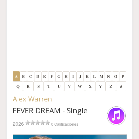
A
B
C
D
E
F
G
H
I
J
K
L
M
N
O
P
Q
R
S
T
U
V
W
X
Y
Z
#
Alex Warren
FEVER DREAM - Single
2026
0 Calificaciones