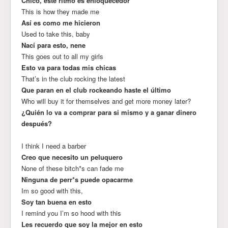
Chico, este ritmo es enloquecedor
This is how they made me
Así es como me hicieron
Used to take this, baby
Nací para esto, nene
This goes out to all my girls
Esto va para todas mis chicas
That’s in the club rocking the latest
Que paran en el club rockeando haste el último
Who will buy it for themselves and get more money later?
¿Quién lo va a comprar para si mismo y a ganar dinero
después?
I think I need a barber
Creo que necesito un peluquero
None of these bitch*s can fade me
Ninguna de perr*s puede opacarme
Im so good with this,
Soy tan buena en esto
I remind you I’m so hood with this
Les recuerdo que soy la mejor en esto