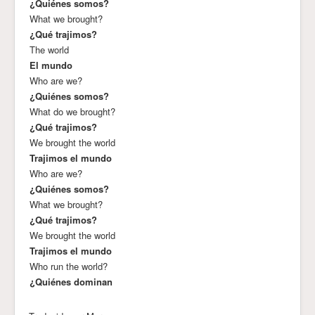
¿Quiénes somos?
What we brought?
¿Qué trajimos?
The world
El mundo
Who are we?
¿Quiénes somos?
What do we brought?
¿Qué trajimos?
We brought the world
Trajimos el mundo
Who are we?
¿Quiénes somos?
What we brought?
¿Qué trajimos?
We brought the world
Trajimos el mundo
Who run the world?
¿Quiénes dominan