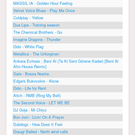
MASSIL IA - Golden Hour Feeling
Velvet Voice Blues - Play Me Once
Coldplay - Yellow
Dua Lipa - Training season
The Chemical Brothers - Go
Imagine Dragons - Thunder
Dido - White Flag
Metallica - The Unforgiven
Ankara Echoes - Beni Al (Ta Ki Seni Görene Kadar) [Beni Al
Afro House Remix]
Gaia - Bossa Nostra
Edgars Bukovskis - Alone
Dido - Life for Rent
Aitch - RMB (Ring My Bell)
The Second Voice - LET ME BE
DJ Goja - Mi Chico
Bon Jovi - Livin' On A Prayer
Dubdogz - How Does It Feel
Draugr Balled - North wind calls