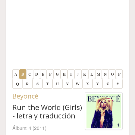
A
B
C
D
E
F
G
H
I
J
K
L
M
N
O
P
Q
R
S
T
U
V
W
X
Y
Z
#
Beyoncé
Run the World (Girls)
- letra y traducción
Álbum:
4
(2011)