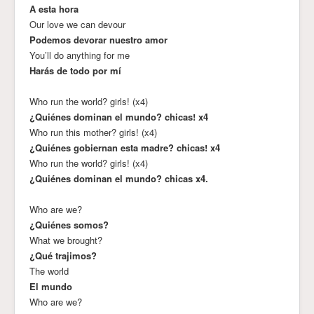
A esta hora
Our love we can devour
Podemos devorar nuestro amor
You’ll do anything for me
Harás de todo por mí
Who run the world? girls! (x4)
¿Quiénes dominan el mundo? chicas! x4
Who run this mother? girls! (x4)
¿Quiénes gobiernan esta madre? chicas! x4
Who run the world? girls! (x4)
¿Quiénes dominan el mundo? chicas x4.
Who are we?
¿Quiénes somos?
What we brought?
¿Qué trajimos?
The world
El mundo
Who are we?