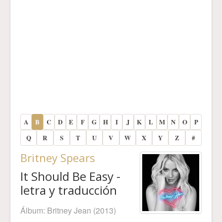
A
B
C
D
E
F
G
H
I
J
K
L
M
N
O
P
Q
R
S
T
U
V
W
X
Y
Z
#
Britney Spears
It Should Be Easy -
letra y traducción
Álbum:
Britney Jean
(2013)