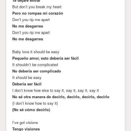
Te dejaré entrar
But don’t you break my heart
Pero no rompas mi corazón
Don’t you rip me apart
No me desgarres
Don’t you rip me apart
No me desgarres
Baby love it should be easy
Pequeño amor, esto debería ser fácil
It shouldn’t be complicated
No debería ser complicado
It should be easy
Debería ser fácil
I don’t know how else to say it, say it, say it, say it
No sé otra manera de decirlo, decirlo, decirlo, decirlo
(I don’t know how to say it)
(No sé cómo decirlo)
I’ve got visions
Tengo visiones