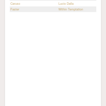
Caruso
Lucio Dalla
Faster
Within Temptation