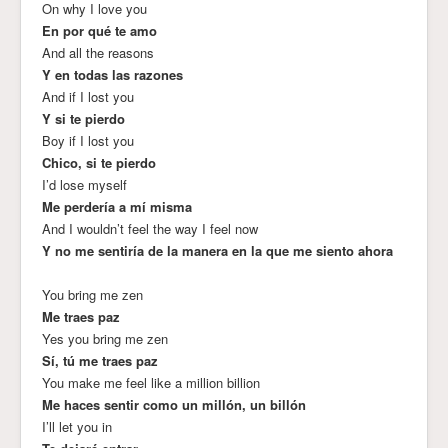
On why I love you
En por qué te amo
And all the reasons
Y en todas las razones
And if I lost you
Y si te pierdo
Boy if I lost you
Chico, si te pierdo
I’d lose myself
Me perdería a mí misma
And I wouldn’t feel the way I feel now
Y no me sentiría de la manera en la que me siento ahora
You bring me zen
Me traes paz
Yes you bring me zen
Sí, tú me traes paz
You make me feel like a million billion
Me haces sentir como un millón, un billón
I’ll let you in