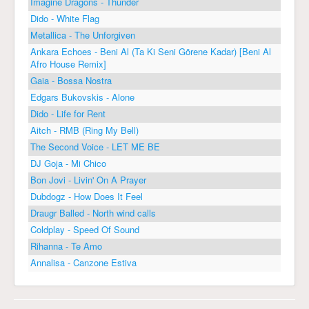
Imagine Dragons - Thunder
Dido - White Flag
Metallica - The Unforgiven
Ankara Echoes - Beni Al (Ta Ki Seni Görene Kadar) [Beni Al
Afro House Remix]
Gaia - Bossa Nostra
Edgars Bukovskis - Alone
Dido - Life for Rent
Aitch - RMB (Ring My Bell)
The Second Voice - LET ME BE
DJ Goja - Mi Chico
Bon Jovi - Livin' On A Prayer
Dubdogz - How Does It Feel
Draugr Balled - North wind calls
Coldplay - Speed Of Sound
Rihanna - Te Amo
Annalisa - Canzone Estiva