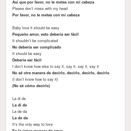
Así que por favor, no te metas con mi cabeza
Please don’t mess with my head
Por favor, no te metas con mi cabeza
Baby love it should be easy
Pequeño amor, esto debería ser fácil
It shouldn’t be complicated
No debería ser complicado
It should be easy
Debería ser fácil
I don’t know how else to say it, say it, say it, say it
No sé otra manera de decirlo, decirlo, decirlo, decirlo
(I don’t know how to say it)
(No sé cómo decirlo)
La di de
La di de
La de da
La de da
It’s the only way to love
Es la única manera de amar