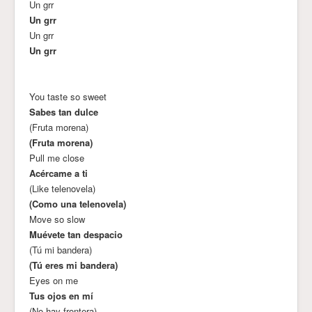
Un grr
Un grr
Un grr
Un grr
You taste so sweet
Sabes tan dulce
(Fruta morena)
(Fruta morena)
Pull me close
Acércame a ti
(Like telenovela)
(Como una telenovela)
Move so slow
Muévete tan despacio
(Tú mi bandera)
(Tú eres mi bandera)
Eyes on me
Tus ojos en mí
(No hay frontera)