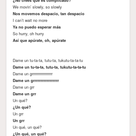
¿No crees que es complicado?
We movin’ slowly, so slowly
Nos movemos despacio, tan despacio
I can’t wait no more
Ya no puedo esperar más
So hurry, oh hurry
Así que apúrate, oh, apúrate
Dame un tu-ta-ta, tutu-ta, tukutu-ta-ta-tu
Dame un tu-ta-ta, tutu-ta, tukutu-ta-ta-tu
Dame un grrrrrrrrrrrrrrrrr
Dame un grrrrrrrrrrrrrrrrr
Dame un grr
Dame un grr
Un qué?
¿Un qué?
Un grr
Un grr
Un qué, un qué?
¿Un qué, un qué?