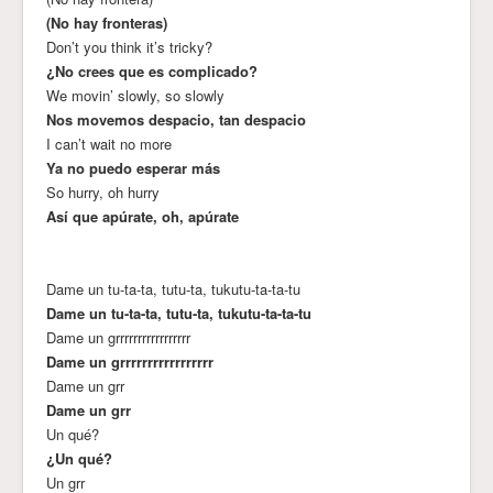
(No hay fronteras)
Don’t you think it’s tricky?
¿No crees que es complicado?
We movin’ slowly, so slowly
Nos movemos despacio, tan despacio
I can’t wait no more
Ya no puedo esperar más
So hurry, oh hurry
Así que apúrate, oh, apúrate
Dame un tu-ta-ta, tutu-ta, tukutu-ta-ta-tu
Dame un tu-ta-ta, tutu-ta, tukutu-ta-ta-tu
Dame un grrrrrrrrrrrrrrrrr
Dame un grrrrrrrrrrrrrrrrr
Dame un grr
Dame un grr
Un qué?
¿Un qué?
Un grr