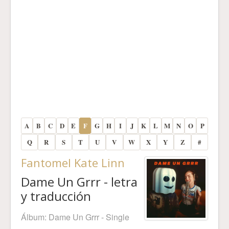
A
B
C
D
E
F
G
H
I
J
K
L
M
N
O
P
Q
R
S
T
U
V
W
X
Y
Z
#
Fantomel Kate Linn
Dame Un Grrr - letra
y traducción
Álbum:
Dame Un Grrr - Single