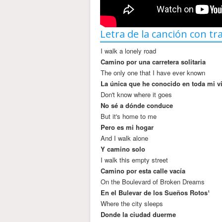
Letra de la canción con tr
I walk a lonely road
Camino por una carretera solitaria
The only one that I have ever known
La única que he conocido en toda mi v
Don't know where it goes
No sé a dónde conduce
But it's home to me
Pero es mi hogar
And I walk alone
Y camino solo
I walk this empty street
Camino por esta calle vacía
On the Boulevard of Broken Dreams
En el Bulevar de los Sueños Rotos¹
Where the city sleeps
Donde la ciudad duerme