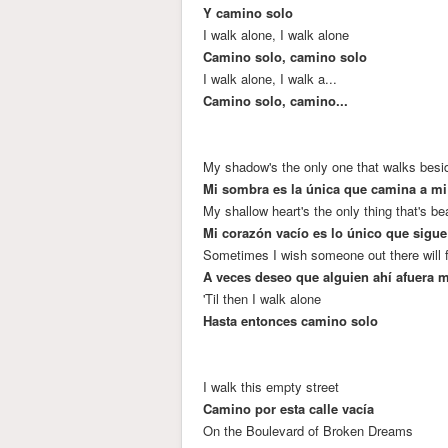
Y camino solo
I walk alone, I walk alone
Camino solo, camino solo
I walk alone, I walk a...
Camino solo, camino...
My shadow's the only one that walks bes
Mi sombra es la única que camina a mi
My shallow heart's the only thing that's be
Mi corazón vacío es lo único que sigue
Sometimes I wish someone out there will 
A veces deseo que alguien ahí afuera 
'Til then I walk alone
Hasta entonces camino solo
I walk this empty street
Camino por esta calle vacía
On the Boulevard of Broken Dreams