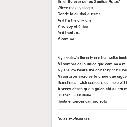
En el Bulevar de los Sueños Rotos¹
Where the city sleeps
Donde la ciudad duerme
And I'm the only one
Y yo soy el único
And I walk a...
Y camino...
My shadow's the only one that walks bes
Mi sombra es la única que camina a mi
My shallow heart's the only thing that's be
Mi corazón vacío es lo único que sigue
Sometimes I wish someone out there will 
A veces deseo que alguien ahí afuera 
'Til then I walk alone
Hasta entonces camino solo
Notas explicativas: