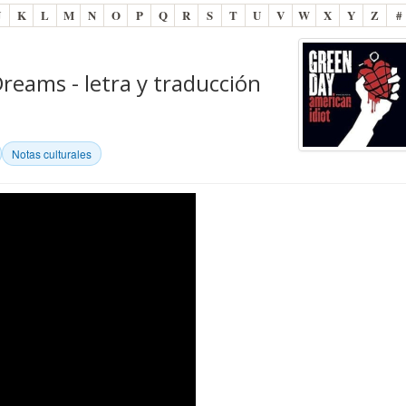
J
K
L
M
N
O
P
Q
R
S
T
U
V
W
X
Y
Z
#
reams - letra y traducción
Notas culturales