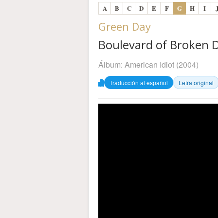
A
B
C
D
E
F
G
H
I
Green Day
Boulevard of Broken D
Álbum:
American Idiot
(2004)
Traducción al español
Letra original