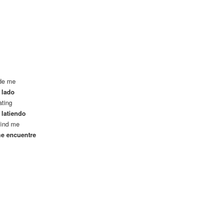
ide me
 lado
ating
 latiendo
find me
me encuentre