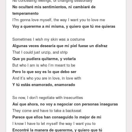
No concealing feelings, or changing seasonally
No ocultaré mis sentimientos, ni cambiaré de
temperamento
I?m gonna love myself, the way I want you to love me
Voy a quererme a mi misma, y quiero que tú me quieras
Sometimes I wish my skin was a costume
Algunas veces desearía que mi piel fuese un disfraz
That I could just unzip, and strip
Que yo pudiera quitarme, y votarla
But who I am is who I’m meant to be
Pero lo que soy es lo que debo ser
And it’s who you are in love, in love with
Y tú estás enamorado, enamorado
So now, I don’t negotiate with insecurities
Así que ahora, no voy a negociar con personas inseguras
They come and have to take a backseat
Parece que ellos han conseguido lo mejor de mi
I know I have to let myself the way I want you to
Encontré la manera de quererme, y quiero que tú