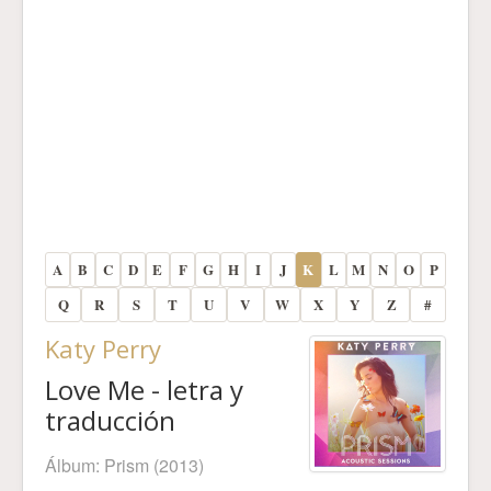
A
B
C
D
E
F
G
H
I
J
K
L
M
N
O
P
Q
R
S
T
U
V
W
X
Y
Z
#
Katy Perry
Love Me - letra y
traducción
Álbum:
Prism
(2013)