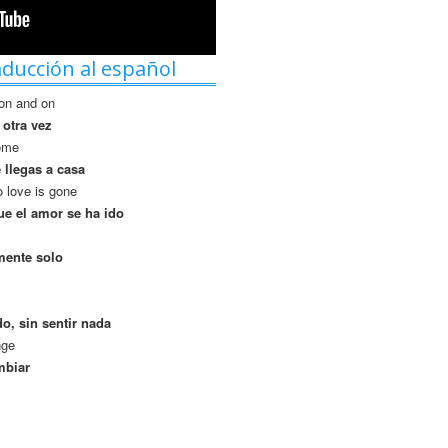
aducción al español
 on and on
 otra vez
home
 llegas a casa
o love is gone
ue el amor se ha ido
lmente solo
o, sin sentir nada
nge
mbiar