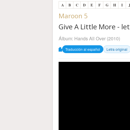
A
B
C
D
E
F
G
H
I
Maroon 5
Give A Little More - le
Álbum:
Hands All Over
(2010)
Traducción al español
Letra original