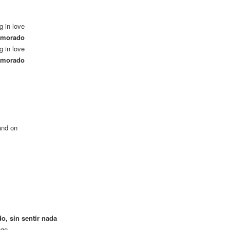
ng in love
namorado
ng in love
namorado
and on
o, sin sentir nada
nge