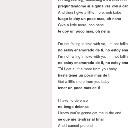
preguntándome si alguna vez voy a ca
And then I give a little more, ooh babe
luego te doy un poco mas, oh nena
Give a little more, ooh babe
te doy un poco mas, oh nena
I’m not falling in love with ya, I’m not falli
no estoy enamorado de ti, no estoy e
I’m not falling in love with ya, I’m not falli
no estoy enamorado de ti, no estoy e
’Til I get a little more from you baby
hasta tener un poco mas de ti
Get a little more from you baby
tener un poco mas de ti
I have no defense
no tengo defensa
I know you’re gonna get me in the end
se que me tendrás al final
And I cannot pretend