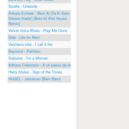
Sizelle - Unwords
Ankara Echoes - Beni Al (Ta Ki Seni
Görene Kadar) [Beni Al Afro House
Remix]
Velvet Voice Blues - Play Me Once
Dido - Life for Rent
Velcheva vibe - I call it life
Beyoncé - Partition
Solpulse - I'm a Woman
Adriano Celentano - A un passo da te
Harry Styles - Sign of the Times
HUGEL - Jamaican (Bam Bam)