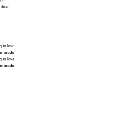
mbiar
ng in love
namorado
ng in love
namorado