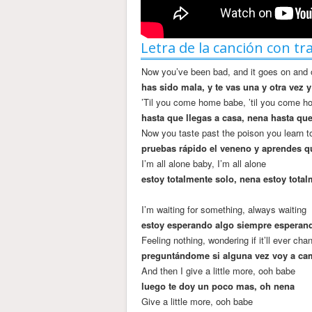
Letra de la canción con tr
Now you’ve been bad, and it goes on and
has sido mala, y te vas una y otra vez y
’Til you come home babe, ’til you come 
hasta que llegas a casa, nena hasta que
Now you taste past the poison you learn t
pruebas rápido el veneno y aprendes q
I’m all alone baby, I’m all alone
estoy totalmente solo, nena estoy tota
I’m waiting for something, always waiting
estoy esperando algo siempre esperand
Feeling nothing, wondering if it’ll ever cha
preguntándome si alguna vez voy a ca
And then I give a little more, ooh babe
luego te doy un poco mas, oh nena
Give a little more, ooh babe