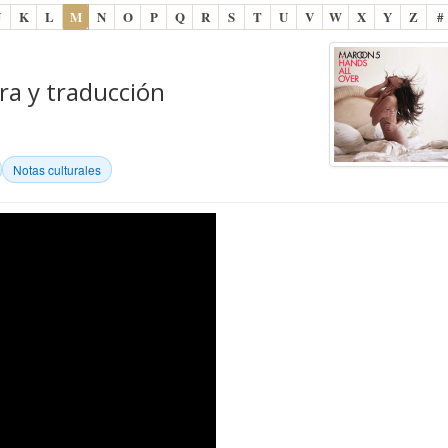
J
K
L
M
N
O
P
Q
R
S
T
U
V
W
X
Y
Z
#
tra y traducción
Notas culturales