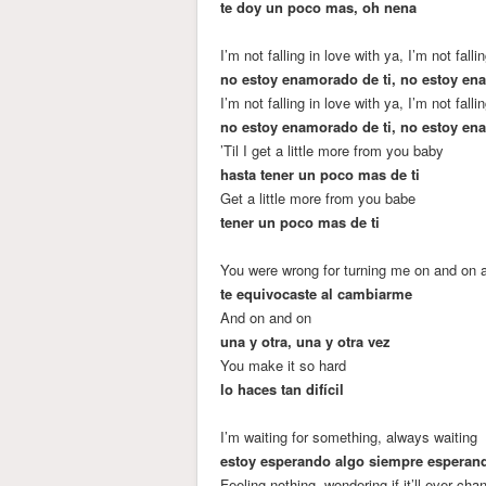
te doy un poco mas, oh nena
I’m not falling in love with ya, I’m not falli
no estoy enamorado de ti, no estoy e
I’m not falling in love with ya, I’m not falli
no estoy enamorado de ti, no estoy e
’Til I get a little more from you baby
hasta tener un poco mas de ti
Get a little more from you babe
tener un poco mas de ti
You were wrong for turning me on and on 
te equivocaste al cambiarme
And on and on
una y otra, una y otra vez
You make it so hard
lo haces tan difícil
I’m waiting for something, always waiting
estoy esperando algo siempre esperand
Feeling nothing, wondering if it’ll ever cha