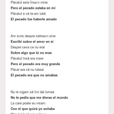
Păcatul este Însa-n mine
Pero el pecado estaba en mí
Păcatul e că te-am iubit
El pecado fue haberte amado
Am scris despre iubirea-n sine
Escribí sobre el amor en sí
Despre ceva ce nu erai
Sobre algo que tú no eras
Păcatul însă era mare
Pero el pecado era muy grande
Păcat era că nu iubeai
El pecado era que no amabas
Nu te rugam să îmi dai lumea
No te pedía que me dieras el mundo
La care poate eu visam
Con el que quizá yo soñaba