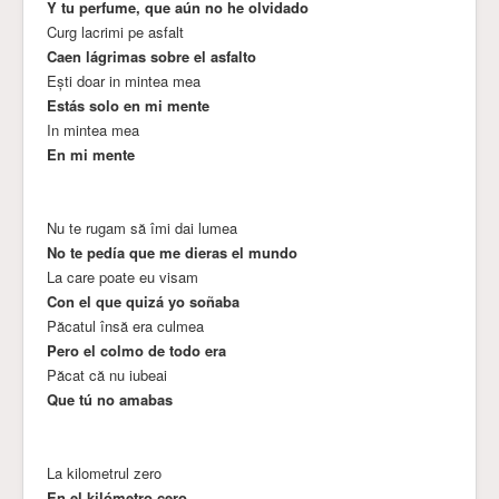
Y tu perfume, que aún no he olvidado
Curg lacrimi pe asfalt
Caen lágrimas sobre el asfalto
Ești doar in mintea mea
Estás solo en mi mente
In mintea mea
En mi mente
Nu te rugam să îmi dai lumea
No te pedía que me dieras el mundo
La care poate eu visam
Con el que quizá yo soñaba
Păcatul însă era culmea
Pero el colmo de todo era
Păcat că nu iubeai
Que tú no amabas
La kilometrul zero
En el kilómetro cero