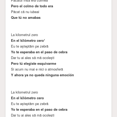
Păcatul însă era culmea
Pero el colmo de todo era
Păcat că nu iubeai
Que tú no amabas
La kilometrul zero
En el kilómetro cero¹
Eu te așteptăm pe zebră
Yo te esperaba en el paso de cebra
Dar tu ai ales să mă ocolești
Pero tú elegiste esquivarme
Si acum nu mai e nici o atmosferă
Y ahora ya no queda ninguna emoción
La kilometrul zero
En el kilómetro cero
Eu te așteptăm pe zebră
Yo te esperaba en el paso de cebra
Dar tu ai ales să mă ocolești