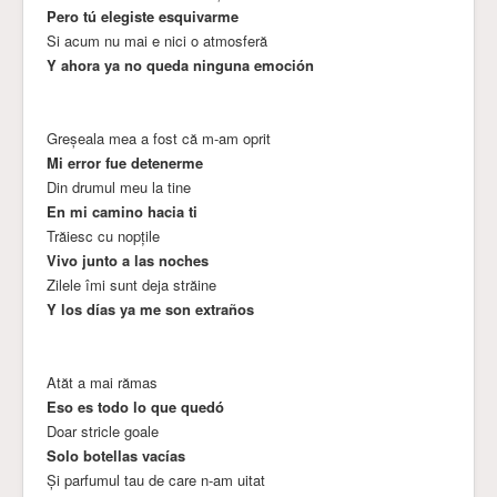
Pero tú elegiste esquivarme
Si acum nu mai e nici o atmosferă
Y ahora ya no queda ninguna emoción
Greșeala mea a fost că m-am oprit
Mi error fue detenerme
Din drumul meu la tine
En mi camino hacia ti
Trăiesc cu nopțile
Vivo junto a las noches
Zilele îmi sunt deja străine
Y los días ya me son extraños
Atăt a mai rămas
Eso es todo lo que quedó
Doar stricle goale
Solo botellas vacías
Și parfumul tau de care n-am uitat