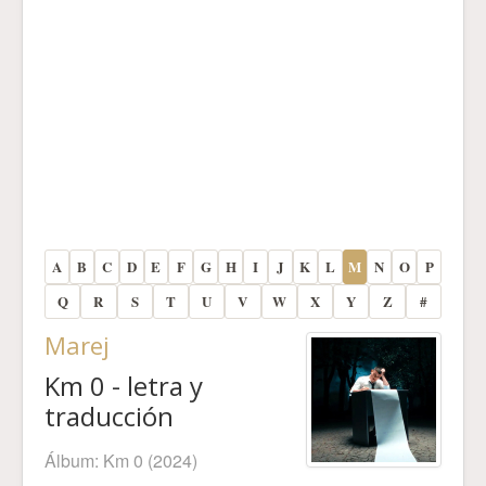
A
B
C
D
E
F
G
H
I
J
K
L
M
N
O
P
Q
R
S
T
U
V
W
X
Y
Z
#
Marej
Km 0 - letra y
traducción
Álbum:
Km 0
(2024)