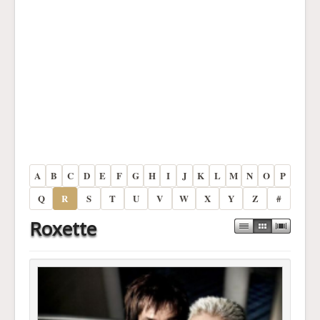
A
B
C
D
E
F
G
H
I
J
K
L
M
N
O
P
Q
R
S
T
U
V
W
X
Y
Z
#
Roxette