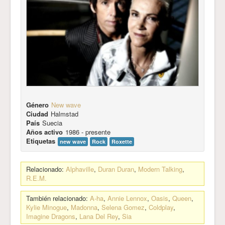
Género
New wave
Ciudad
Halmstad
País
Suecia
Años activo
1986 - presente
Etiquetas
new wave
Rock
Roxette
Relacionado:
Alphaville
,
Duran Duran
,
Modern Talking
,
R.E.M.
También relacionado:
A-ha
,
Annie Lennox
,
Oasis
,
Queen
,
Kylie Minogue
,
Madonna
,
Selena Gomez
,
Coldplay
,
Imagine Dragons
,
Lana Del Rey
,
Sia