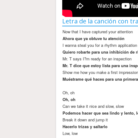
Letra de la canción con tr
Now that I have captured your attention
Ahora que ya obtuve tu atención
I wanna steal you for a rhythm application
Quiero robarte para una inhibición de 
Mr. T says I?m ready for an inspection
Mr. T dice que estoy lista para una ins
Show me how you make a first impressio
Muéstrame qué haces para una primera
Oh, oh
Oh, oh
Can we take it nice and slow, slow
Podemos hacer que sea lindo y lento, l
Break it down and jump it
Hacerlo trizas y saltarlo
Low, low