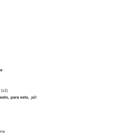
te
 (x2)
esto, para esto, ¡sí!
ine