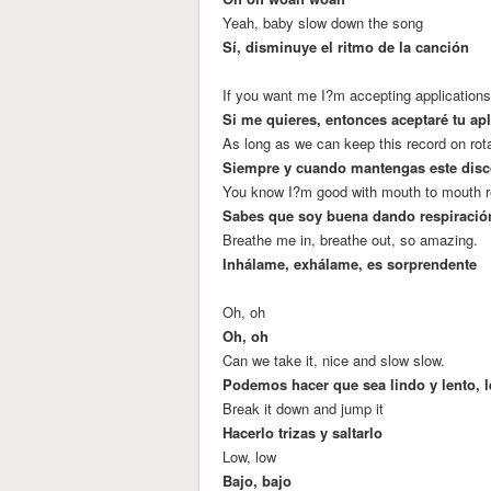
Yeah, baby slow down the song
Sí, disminuye el ritmo de la canción
If you want me I?m accepting application
Si me quieres, entonces aceptaré tu ap
As long as we can keep this record on rot
Siempre y cuando mantengas este disc
You know I?m good with mouth to mouth re
Sabes que soy buena dando respiració
Breathe me in, breathe out, so amazing.
Inhálame, exhálame, es sorprendente
Oh, oh
Oh, oh
Can we take it, nice and slow slow.
Podemos hacer que sea lindo y lento, l
Break it down and jump it
Hacerlo trizas y saltarlo
Low, low
Bajo, bajo