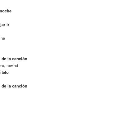
 noche
ar ir
ine
 de la canción
re, rewind
ítelo
 de la canción