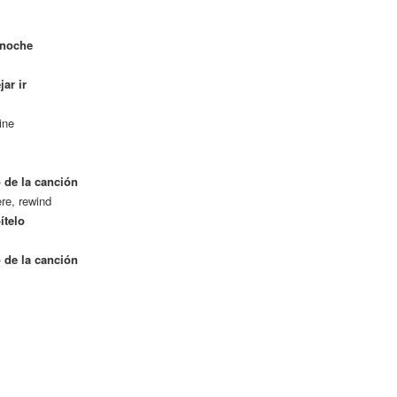
 noche
ar ir
ine
 de la canción
re, rewind
ítelo
 de la canción