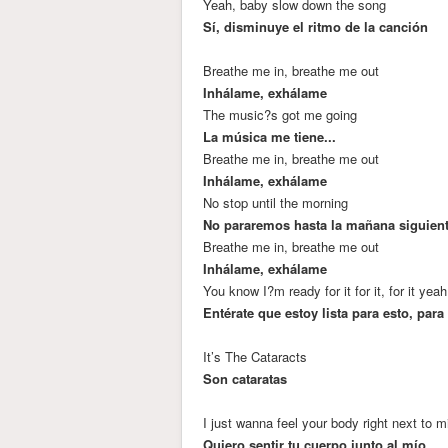
Yeah, baby slow down the song
Sí, disminuye el ritmo de la canción
Breathe me in, breathe me out
Inhálame, exhálame
The music?s got me going
La música me tiene...
Breathe me in, breathe me out
Inhálame, exhálame
No stop until the morning
No pararemos hasta la mañana siguien
Breathe me in, breathe me out
Inhálame, exhálame
You know I?m ready for it for it, for it yeah
Entérate que estoy lista para esto, para 
It’s The Cataracts
Son cataratas
I just wanna feel your body right next to m
Quiero sentir tu cuerpo junto al mío