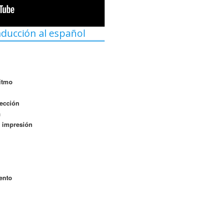
aducción al español
ritmo
pección
n
 impresión
ento