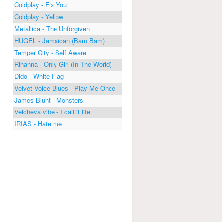
Coldplay - Fix You
Coldplay - Yellow
Metallica - The Unforgiven
HUGEL - Jamaican (Bam Bam)
Temper City - Self Aware
Rihanna - Only Girl (In The World)
Dido - White Flag
Velvet Voice Blues - Play Me Once
James Blunt - Monsters
Velcheva vibe - I call it life
IRIAS - Hate me