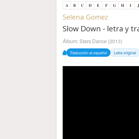
A
B
C
D
E
F
G
H
I
Selena Gomez
Slow Down - letra y t
Álbum:
Stars Dance
(2013)
Traducción al español
Letra original