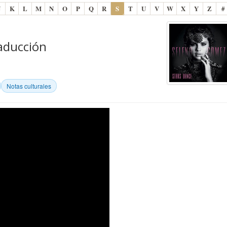
J
K
L
M
N
O
P
Q
R
S
T
U
V
W
X
Y
Z
#
raducción
Notas culturales