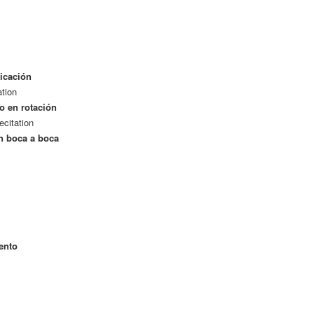
s
licación
ation
o en rotación
citation
n boca a boca
ento