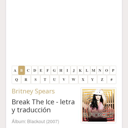
A
B
C
D
E
F
G
H
I
J
K
L
M
N
O
P
Q
R
S
T
U
V
W
X
Y
Z
#
Britney Spears
Break The Ice - letra
y traducción
Álbum:
Blackout
(2007)