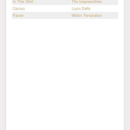
In This Shirt
The Irrepressibles
Caruso
Lucio Dalla
Faster
Within Temptation