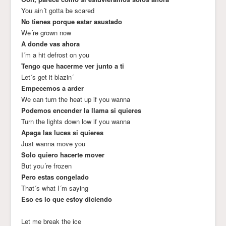
You ain´t gotta be scared
No tienes porque estar asustado
We´re grown now
A donde vas ahora
I´m a hit defrost on you
Tengo que hacerme ver junto a ti
Let´s get it blazin´
Empecemos a arder
We can turn the heat up if you wanna
Podemos encender la llama si quieres
Turn the lights down low if you wanna
Apaga las luces si quieres
Just wanna move you
Solo quiero hacerte mover
But you´re frozen
Pero estas congelado
That´s what I´m saying
Eso es lo que estoy diciendo
Let me break the ice