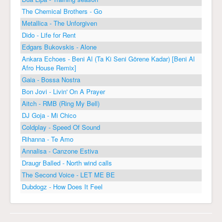
The Chemical Brothers - Go
Metallica - The Unforgiven
Dido - Life for Rent
Edgars Bukovskis - Alone
Ankara Echoes - Beni Al (Ta Ki Seni Görene Kadar) [Beni Al
Afro House Remix]
Gaia - Bossa Nostra
Bon Jovi - Livin' On A Prayer
Aitch - RMB (Ring My Bell)
DJ Goja - Mi Chico
Coldplay - Speed Of Sound
Rihanna - Te Amo
Annalisa - Canzone Estiva
Draugr Balled - North wind calls
The Second Voice - LET ME BE
Dubdogz - How Does It Feel