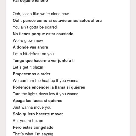
Asi dejame tenerlo
Ooh, looks like we´re alone now
Ooh, parece como si estuvieramos solos ahora
You ain´t gotta be scared
No tienes porque estar asustado
We´re grown now
A donde vas ahora
I´m a hit defrost on you
Tengo que hacerme ver junto a ti
Let´s get it blazin´
Empecemos a arder
We can turn the heat up if you wanna
Podemos encender la llama si quieres
Turn the lights down low if you wanna
Apaga las luces si quieres
Just wanna move you
Solo quiero hacerte mover
But you´re frozen
Pero estas congelado
That´s what I´m saying