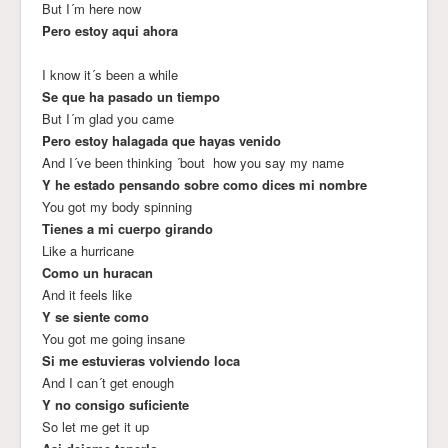
But I´m here now
Pero estoy aqui ahora
I know it´s been a while
Se que ha pasado un tiempo
But I´m glad you came
Pero estoy halagada que hayas venido
And I´ve been thinking ´bout how you say my name
Y he estado pensando sobre como dices mi nombre
You got my body spinning
Tienes a mi cuerpo girando
Like a hurricane
Como un huracan
And it feels like
Y se siente como
You got me going insane
Si me estuvieras volviendo loca
And I can´t get enough
Y no consigo suficiente
So let me get it up