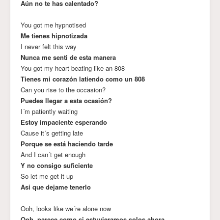
Aún no te has calentado?
You got me hypnotised
Me tienes hipnotizada
I never felt this way
Nunca me senti de esta manera
You got my heart beating like an 808
Tienes mi corazón latiendo como un 808
Can you rise to the occasion?
Puedes llegar a esta ocasión?
I´m patiently waiting
Estoy impaciente esperando
Cause it´s getting late
Porque se está haciendo tarde
And I can´t get enough
Y no consigo suficiente
So let me get it up
Asi que dejame tenerlo
Ooh, looks like we´re alone now
Ooh, parece como si estuvieramos solos ahora