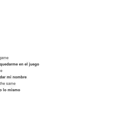
 game
 quedarme en el juego
me
rdar mi nombre
 the same
to lo mismo