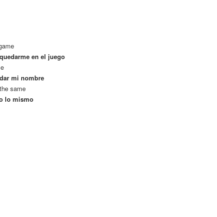
 game
 quedarme en el juego
me
rdar mi nombre
 the same
to lo mismo