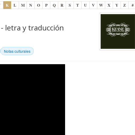
J
K
L
M
N
O
P
Q
R
S
T
U
V
W
X
Y
Z
#
 letra y traducción
Notas culturales