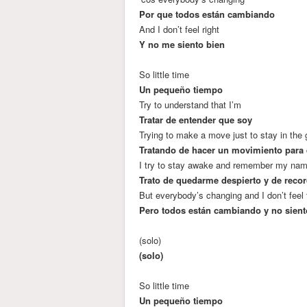
Por que todos están cambiando
And I don’t feel right
Y no me siento bien
So little time
Un pequeño tiempo
Try to understand that I’m
Tratar de entender que soy
Trying to make a move just to stay in the
Tratando de hacer un movimiento para
I try to stay awake and remember my na
Trato de quedarme despierto y de reco
But everybody’s changing and I don’t feel
Pero todos están cambiando y no sien
(solo)
(solo)
So little time
Un pequeño tiempo