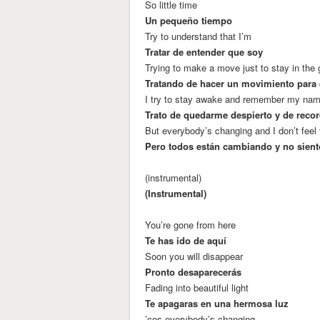
So little time
Un pequeño tiempo
Try to understand that I’m
Tratar de entender que soy
Trying to make a move just to stay in the
Tratando de hacer un movimiento para
I try to stay awake and remember my na
Trato de quedarme despierto y de reco
But everybody’s changing and I don’t feel
Pero todos están cambiando y no sien
(instrumental)
(Instrumental)
You’re gone from here
Te has ido de aquí
Soon you will disappear
Pronto desaparecerás
Fading into beautiful light
Te apagaras en una hermosa luz
’cos everybody’s changing