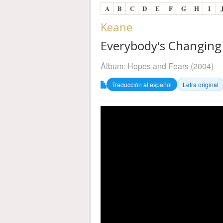
A
B
C
D
E
F
G
H
I
Keane
Everybody's Changing -
Álbum:
Hopes and Fears
(2004)
Traducción al español
Letra original