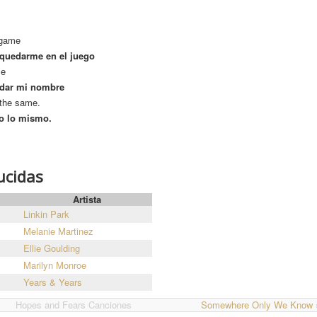
 game
 quedarme en el juego
me
rdar mi nombre
 the same.
to lo mismo.
ucidas
Artista
Linkin Park
Melanie Martinez
Ellie Goulding
Marilyn Monroe
Years & Years
Hopes and Fears Canciones
Somewhere Only We Know 