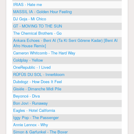
IRIAS - Hate me
MASSIL IA - Golden Hour Feeling
DJ Goja - Mi Chico
GT - MOVING TO THE SUN
The Chemical Brothers - Go
Ankara Echoes - Beni Al (Ta Ki Seni Görene Kadar) [Beni Al
Afro House Remix]
Cameron Whitcomb - The Hard Way
Coldplay - Yellow
OneRepublic - I Lived
RÜFÜS DU SOL - Innerbloom
Dubdogz - How Does It Feel
Gisèle - Dimanche Midi Pile
Beyoncé - Diva
Bon Jovi - Runaway
Eagles - Hotel California
Iggy Pop - The Passenger
Annie Lennox - Why
Simon & Garfunkel - The Boxer