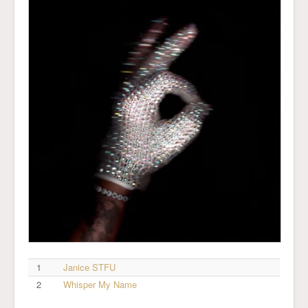
1
Janice STFU
2
Whisper My Name