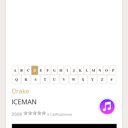
A
B
C
D
E
F
G
H
I
J
K
L
M
N
O
P
Q
R
S
T
U
V
W
X
Y
Z
#
Drake
ICEMAN
2026
0 Calificaciones