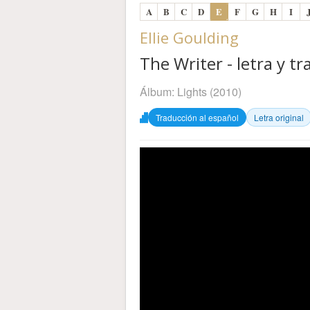
A
B
C
D
E
F
G
H
I
Ellie Goulding
The Writer - letra y t
Álbum:
Lights
(2010)
Traducción al español
Letra original