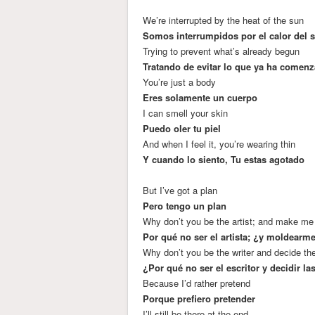
We’re interrupted by the heat of the sun
Somos interrumpidos por el calor del s
Trying to prevent what’s already begun
Tratando de evitar lo que ya ha comen
You’re just a body
Eres solamente un cuerpo
I can smell your skin
Puedo oler tu piel
And when I feel it, you’re wearing thin
Y cuando lo siento, Tu estas agotado
But I’ve got a plan
Pero tengo un plan
Why don’t you be the artist; and make me 
Por qué no ser el artista; ¿y moldearm
Why don’t you be the writer and decide th
¿Por qué no ser el escritor y decidir l
Because I’d rather pretend
Porque prefiero pretender
I’ll still be there at the end