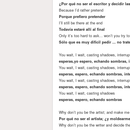
¿Por qué no ser el escritor y decidir l
Because I’d rather pretend
Porque prefiero pretender
I’ll still be there at the end
Todavía estaré allí al final
Only it’s too hard to ask... won’t you try t
Sólo que es muy dificil pedir ... no tr
You wait, I wait, casting shadows, interru
esperas,yo espero, echando sombras, 
You wait, I wait, casting shadows, interru
esperas, espero, echando sombras, in
You wait, I wait, casting shadows, interru
esperas, espero, echando sombras, in
You wait, I wait, casting shadows
esperas, espero, echando sombras
Why don’t you be the artist; and make me 
Por qué no ser el artista; ¿y moldearm
Why don’t you be the writer and decide th