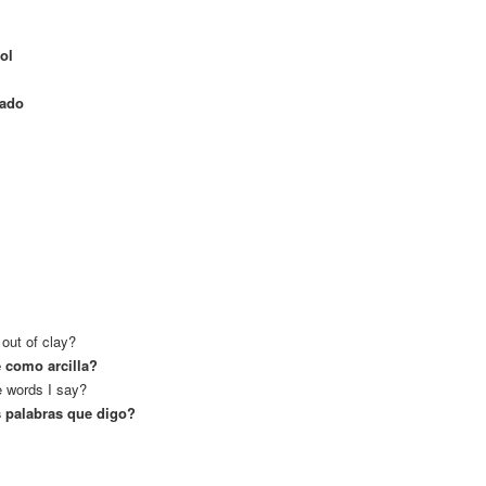
ol
zado
out of clay?
e como arcilla?
e words I say?
as palabras que digo?