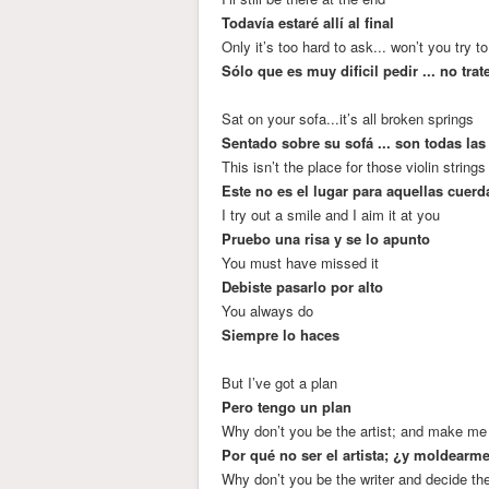
Todavía estaré allí al final
Only it’s too hard to ask... won’t you try t
Sólo que es muy dificil pedir ... no tr
Sat on your sofa...it’s all broken springs
Sentado sobre su sofá ... son todas las
This isn’t the place for those violin strings
Este no es el lugar para aquellas cuerd
I try out a smile and I aim it at you
Pruebo una risa y se lo apunto
You must have missed it
Debiste pasarlo por alto
You always do
Siempre lo haces
But I’ve got a plan
Pero tengo un plan
Why don’t you be the artist; and make me 
Por qué no ser el artista; ¿y moldearm
Why don’t you be the writer and decide th