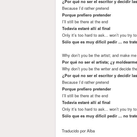
¿Por qué no ser el escritor y decidir l
Because I’d rather pretend
Porque prefiero pretender
I’ll still be there at the end
Todavía estaré allí al final
Only it’s too hard to ask... won’t you try t
Sólo que es muy dificil pedir ... no tr
Why don’t you be the artist; and make me 
Por qué no ser el artista; ¿y moldearm
Why don’t you be the writer and decide th
¿Por qué no ser el escritor y decidir l
Because I’d rather pretend
Porque prefiero pretender
I’ll still be there at the end
Todavía estaré allí al final
Only it’s too hard to ask... won’t you try t
Sólo que es muy dificil pedir ... no tr
Traducido por Alba