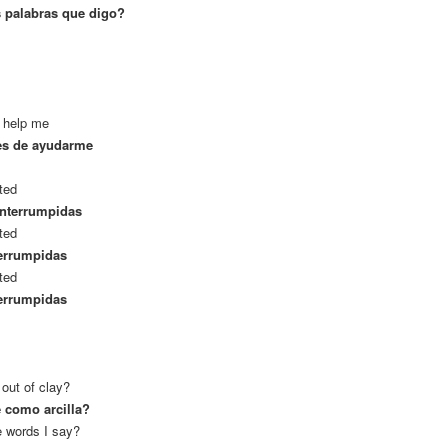
as palabras que digo?
o help me
ates de ayudarme
pted
interrumpidas
pted
terrumpidas
pted
terrumpidas
out of clay?
e como arcilla?
e words I say?