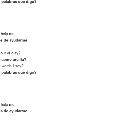
as palabras que digo?
o help me
ates de ayudarme
out of clay?
e como arcilla?
e words I say?
as palabras que digo?
o help me
ates de ayudarme