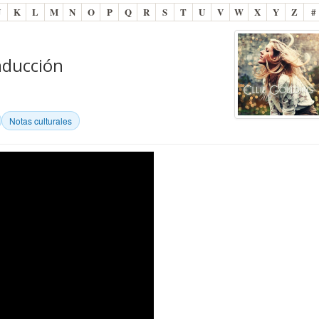
J
K
L
M
N
O
P
Q
R
S
T
U
V
W
X
Y
Z
#
raducción
Notas culturales