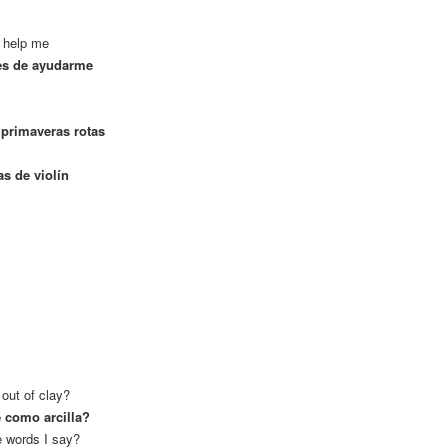
o help me
ates de ayudarme
 primaveras rotas
as de violín
out of clay?
e como arcilla?
e words I say?