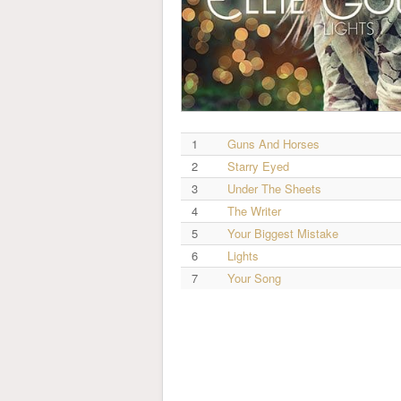
1
Guns And Horses
2
Starry Eyed
3
Under The Sheets
4
The Writer
5
Your Biggest Mistake
6
Lights
7
Your Song