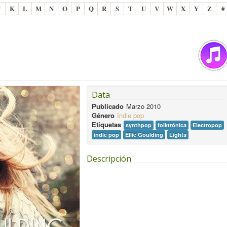
J
K
L
M
N
O
P
Q
R
S
T
U
V
W
X
Y
Z
#
Data
Publicado
Marzo 2010
Género
Indie pop
Etiquetas
synthpop
folktrónica
Electropop
indie pop
Ellie Goulding
Lights
Descripción