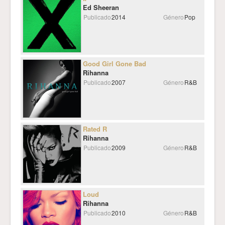
Ed Sheeran
Publicado
2014
Género
Pop
Good Girl Gone Bad
Rihanna
Publicado
2007
Género
R&B
Rated R
Rihanna
Publicado
2009
Género
R&B
Loud
Rihanna
Publicado
2010
Género
R&B