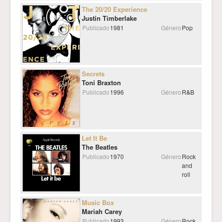
The 20/20 Experience
Justin Timberlake
Publicado
1981
Género
Pop
Secrets
Toni Braxton
Publicado
1996
Género
R&B
Let It Be
The Beatles
Publicado
1970
Género
Rock
and
roll
Music Box
Mariah Carey
Publicado
1993
Género
Rock