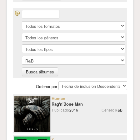
Ordenar por
Human
Rag'n'Bone Man
Publicado
2016
Género
R&B
x