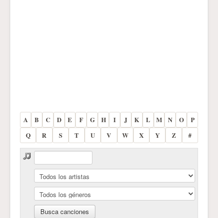
A
B
C
D
E
F
G
H
I
J
K
L
M
N
O
P
Q
R
S
T
U
V
W
X
Y
Z
#