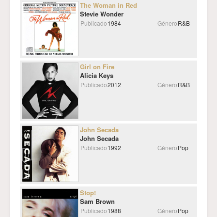
The Woman in Red
Stevie Wonder
Publicado
1984
Género
R&B
Girl on Fire
Alicia Keys
Publicado
2012
Género
R&B
John Secada
John Secada
Publicado
1992
Género
Pop
Stop!
Sam Brown
Publicado
1988
Género
Pop