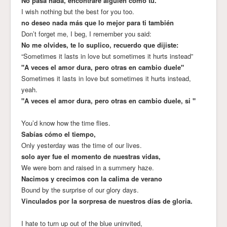
No pasa nada, encontraré alguien como tú.
I wish nothing but the best for you too.
no deseo nada más que lo mejor para ti también
Don’t forget me, I beg, I remember you said:
No me olvides, te lo suplico, recuerdo que dijiste:
“Sometimes it lasts in love but sometimes it hurts instead”
"A veces el amor dura, pero otras en cambio duele"
Sometimes it lasts in love but sometimes it hurts instead,
yeah.
"A veces el amor dura, pero otras en cambio duele, si "
You’d know how the time flies.
Sabías cómo el tiempo,
Only yesterday was the time of our lives.
solo ayer fue el momento de nuestras vidas,
We were born and raised in a summery haze.
Nacimos y crecimos con la calima de verano
Bound by the surprise of our glory days.
Vinculados por la sorpresa de nuestros días de gloria.
I hate to turn up out of the blue uninvited,