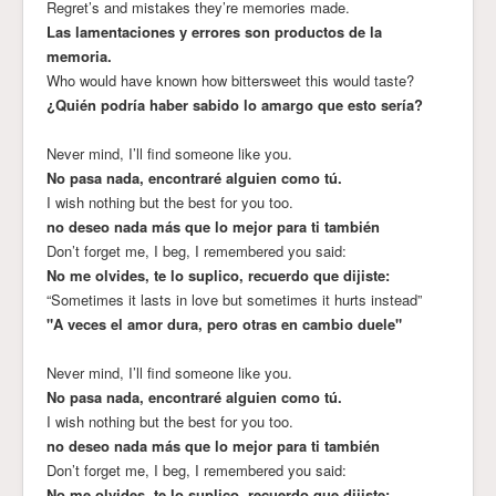
Regret’s and mistakes they’re memories made.
Las lamentaciones y errores son productos de la
memoria.
Who would have known how bittersweet this would taste?
¿Quién podría haber sabido lo amargo que esto sería?
Never mind, I’ll find someone like you.
No pasa nada, encontraré alguien como tú.
I wish nothing but the best for you too.
no deseo nada más que lo mejor para ti también
Don’t forget me, I beg, I remembered you said:
No me olvides, te lo suplico, recuerdo que dijiste:
“Sometimes it lasts in love but sometimes it hurts instead”
"A veces el amor dura, pero otras en cambio duele"
Never mind, I’ll find someone like you.
No pasa nada, encontraré alguien como tú.
I wish nothing but the best for you too.
no deseo nada más que lo mejor para ti también
Don’t forget me, I beg, I remembered you said:
No me olvides, te lo suplico, recuerdo que dijiste: