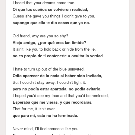
I heard that your dreams came true.
Oí que tus sueños se volvieron realidad,
Guess she gave you things I didn’t give to you.
supongo que ella te dio cosas que yo no.
Old friend, why are you so shy?
Viejo amigo, ¿por qué eres tan tímido?
It ain’t like you to hold back or hide from the lie.
no es propio de ti contenerte u ocultar la verdad.
I hate to turn up out of the blue uninvited,
Odio aparecer de la nada si haber sido invitada,
But I couldn’t stay away, I couldn’t fight it.
pero no podía estar apartada, no podía evitarlo.
I hoped you’d see my face and that you’d be reminded,
Esperaba que me vieras, y que recordaras,
That for me, it isn’t over.
que para mí, esto no ha terminado.
Never mind, I’ll find someone like you.