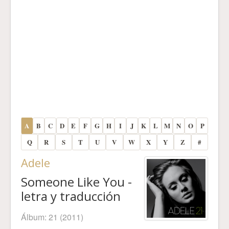
A
B
C
D
E
F
G
H
I
J
K
L
M
N
O
P
Q
R
S
T
U
V
W
X
Y
Z
#
Adele
Someone Like You -
letra y traducción
Álbum:
21
(2011)