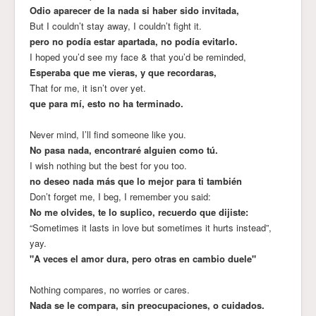
Odio aparecer de la nada si haber sido invitada,
But I couldn’t stay away, I couldn’t fight it.
pero no podía estar apartada, no podía evitarlo.
I hoped you’d see my face & that you’d be reminded,
Esperaba que me vieras, y que recordaras,
That for me, it isn’t over yet.
que para mí, esto no ha terminado.
Never mind, I’ll find someone like you.
No pasa nada, encontraré alguien como tú.
I wish nothing but the best for you too.
no deseo nada más que lo mejor para ti también
Don’t forget me, I beg, I remember you said:
No me olvides, te lo suplico, recuerdo que dijiste:
“Sometimes it lasts in love but sometimes it hurts instead”,
yay.
"A veces el amor dura, pero otras en cambio duele"
Nothing compares, no worries or cares.
Nada se le compara, sin preocupaciones, o cuidados.