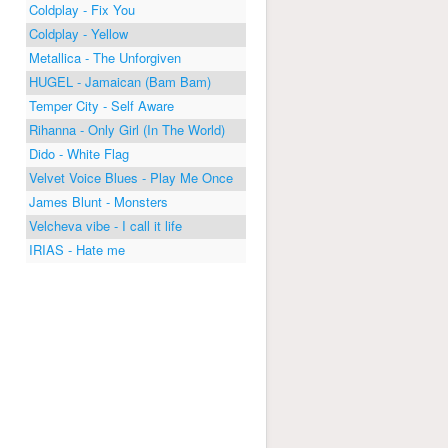
Coldplay - Fix You
Coldplay - Yellow
Metallica - The Unforgiven
HUGEL - Jamaican (Bam Bam)
Temper City - Self Aware
Rihanna - Only Girl (In The World)
Dido - White Flag
Velvet Voice Blues - Play Me Once
James Blunt - Monsters
Velcheva vibe - I call it life
IRIAS - Hate me