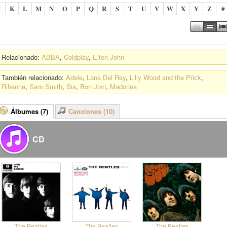
J
K
L
M
N
O
P
Q
R
S
T
U
V
W
X
Y
Z
#
Relacionado:
ABBA
,
Coldplay
,
Elton John
También relacionado:
Adele
,
Lana Del Rey
,
Lilly Wood and the Prick
,
Rihanna
,
Sam Smith
,
Sia
,
Bon Jovi
,
Madonna
Álbumes (7)
Canciones (10)
CD
The Beatles
The Beatles
The Beatles