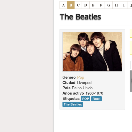
A
B
C
D
E
F
G
H
I
The Beatles
Género
Pop
Ciudad
Liverpool
País
Reino Unido
Años activo
1960-1970
Etiquetas
POP
Rock
The Beatles