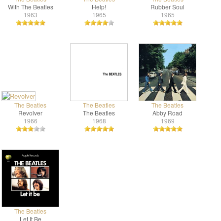
With The Beatles
Help!
Rubber Soul
1963
1965
1965
The Beatles
The Beatles
The Beatles
Revolver
The Beatles
Abby Road
1966
1968
1969
The Beatles
Let It Be