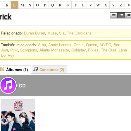
J
K
L
M
N
O
P
Q
R
S
T
U
V
W
X
Y
Z
#
rick
Relacionado:
Duran Duran
,
Muse
,
Sia
,
The Cardigans
También relacionado:
A-ha
,
Annie Lennox
,
Oasis
,
Queen
,
AC/DC
,
Bon
Jovi
,
Pink
,
Scorpions
,
Alanis Morissette
,
Coldplay
,
Pixies
,
The Cure
,
Lana
Del Rey
Álbumes (1)
Canciones (2)
CD