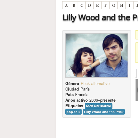
A
B
C
D
E
F
G
H
I
Lilly Wood and the P
Género
Rock alternativo
Ciudad
París
País
Francia
Años activo
2006–presente
Etiquetas
rock alternativo
pop-folk
Lilly Wood and the Prick