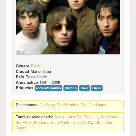
Género
Rock
Ciudad
Mánchester
País
Reino Unido
Años activo
1991 - 2009
Etiquetas
rock alternativo
Britpop
Rock
Oasis
Relacionado:
Coldplay
,
The Beatles
,
The Cardigans
También relacionado:
Adele
,
Lana Del Rey
,
Lilly Wood and
the Prick
,
Rihanna
,
Sam Smith
,
Sia
,
ABBA
,
Elton John
,
Queen