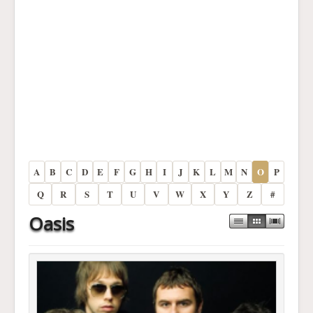
A
B
C
D
E
F
G
H
I
J
K
L
M
N
O
P
Q
R
S
T
U
V
W
X
Y
Z
#
Oasis