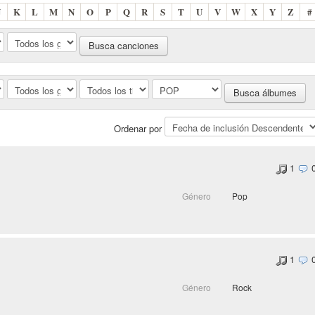
J
K
L
M
N
O
P
Q
R
S
T
U
V
W
X
Y
Z
#
Ordenar por
1
Género
Pop
1
Género
Rock