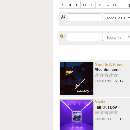
A
B
C
D
E
F
G
H
I
Mind Is A Prison
Alec Benjamin
Publicado
2019
Mania
Fall Out Boy
Publicado
2018