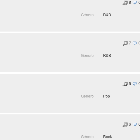
8
Género
R&B
7
Género
R&B
5
Género
Pop
6
Género
Rock