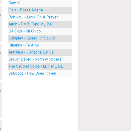
Remix]
Gaia - Bossa Nostra
0
Bon Jovi - Livin' On A Prayer
Aitch - RMB (Ring My Bell)
DJ Goja - Mi Chico
Coldplay - Speed Of Sound
Rihanna - Te Amo
Annalisa - Canzone Estiva
0
Draugr Balled - North wind calls
The Second Voice - LET ME BE
Dubdogz - How Does It Feel
0
0