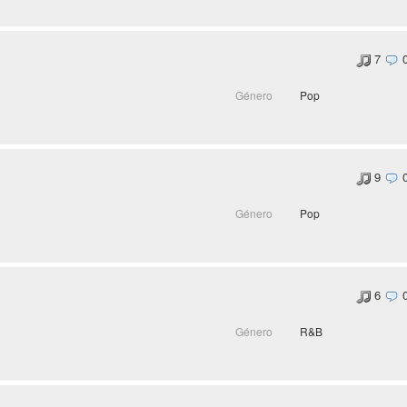
7
Género
Pop
9
Género
Pop
6
Género
R&B