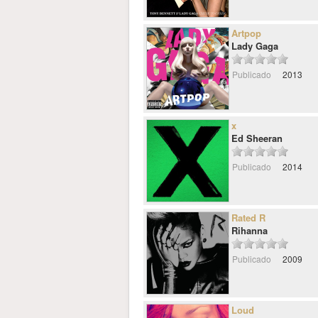
Artpop
Lady Gaga
Publicado
2013
x
Ed Sheeran
Publicado
2014
Rated R
Rihanna
Publicado
2009
Loud