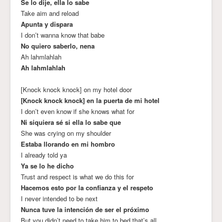
Se lo dije, ella lo sabe
Take aim and reload
Apunta y dispara
I don’t wanna know that babe
No quiero saberlo, nena
Ah lahmlahlah
Ah lahmlahlah
[Knock knock knock] on my hotel door
[Knock knock knock] en la puerta de mi hotel
I don’t even know if she knows what for
Ni siquiera sé si ella lo sabe que
She was crying on my shoulder
Estaba llorando en mi hombro
I already told ya
Ya se lo he dicho
Trust and respect is what we do this for
Hacemos esto por la confianza y el respeto
I never intended to be next
Nunca tuve la intención de ser el próximo
But you didn’t need to take him to bed that’s all