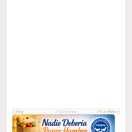
« Sing
x Canciones
I'm a Mess »