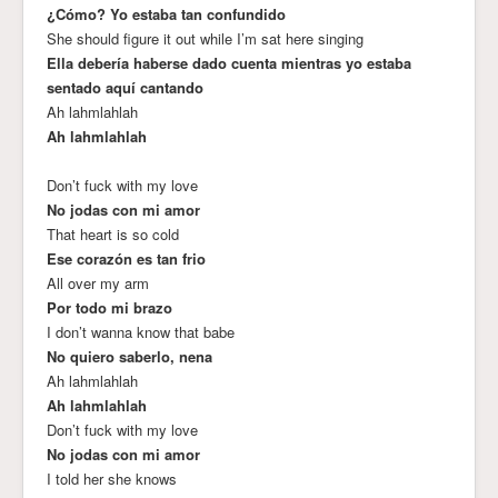
¿Cómo? Yo estaba tan confundido
She should figure it out while I’m sat here singing
Ella debería haberse dado cuenta mientras yo estaba
sentado aquí cantando
Ah lahmlahlah
Ah lahmlahlah
Don’t fuck with my love
No jodas con mi amor
That heart is so cold
Ese corazón es tan frio
All over my arm
Por todo mi brazo
I don’t wanna know that babe
No quiero saberlo, nena
Ah lahmlahlah
Ah lahmlahlah
Don’t fuck with my love
No jodas con mi amor
I told her she knows