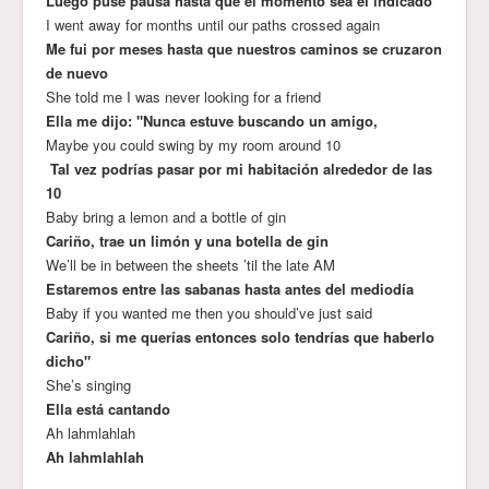
Luego puse pausa hasta que el momento sea el indicado
I went away for months until our paths crossed again
Me fui por meses hasta que nuestros caminos se cruzaron
de nuevo
She told me I was never looking for a friend
Ella me dijo: "Nunca estuve buscando un amigo,
Maybe you could swing by my room around 10
Tal vez podrías pasar por mi habitación alrededor de las
10
Baby bring a lemon and a bottle of gin
Cariño, trae un limón y una botella de gin
We’ll be in between the sheets ’til the late AM
Estaremos entre las sabanas hasta antes del mediodía
Baby if you wanted me then you should’ve just said
Cariño, si me querías entonces solo tendrías que haberlo
dicho"
She’s singing
Ella está cantando
Ah lahmlahlah
Ah lahmlahlah