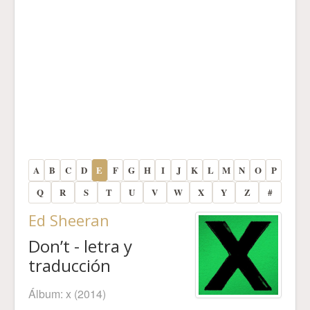
A
B
C
D
E
F
G
H
I
J
K
L
M
N
O
P
Q
R
S
T
U
V
W
X
Y
Z
#
Ed Sheeran
Don’t - letra y
traducción
Álbum:
x
(2014)