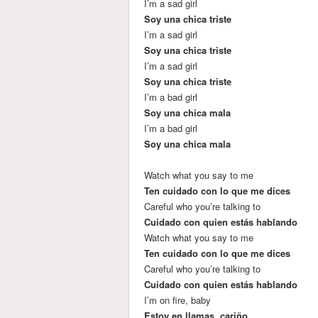
I’m a sad girl
Soy una chica triste
I’m a sad girl
Soy una chica triste
I’m a sad girl
Soy una chica triste
I’m a bad girl
Soy una chica mala
I’m a bad girl
Soy una chica mala
Watch what you say to me
Ten cuidado con lo que me dices
Careful who you’re talking to
Cuidado con quien estás hablando
Watch what you say to me
Ten cuidado con lo que me dices
Careful who you’re talking to
Cuidado con quien estás hablando
I’m on fire, baby
Estoy en llamas, cariño