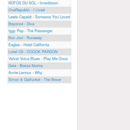
RÜFÜS DU SOL - Innerbloom
OneRepublic - I Lived
Lewis Capaldi - Someone You Loved
Beyoncé - Diva
Iggy Pop - The Passenger
Bon Jovi - Runaway
Eagles - Hotel California
Lvbel C5 - COOOK PARDON
Velvet Voice Blues - Play Me Once
Gaia - Bossa Nostra
Annie Lennox - Why
Simon & Garfunkel - The Boxer