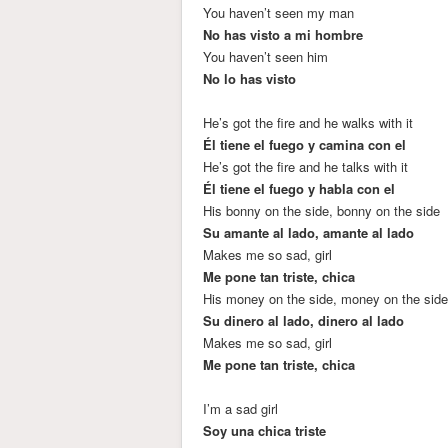
You haven’t seen my man
No has visto a mi hombre
You haven’t seen him
No lo has visto
He’s got the fire and he walks with it
Él tiene el fuego y camina con el
He’s got the fire and he talks with it
Él tiene el fuego y habla con el
His bonny on the side, bonny on the side
Su amante al lado, amante al lado
Makes me so sad, girl
Me pone tan triste, chica
His money on the side, money on the sid
Su dinero al lado, dinero al lado
Makes me so sad, girl
Me pone tan triste, chica
I’m a sad girl
Soy una chica triste