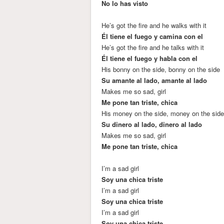
No lo has visto
He’s got the fire and he walks with it
Él tiene el fuego y camina con el
He’s got the fire and he talks with it
Él tiene el fuego y habla con el
His bonny on the side, bonny on the side
Su amante al lado, amante al lado
Makes me so sad, girl
Me pone tan triste, chica
His money on the side, money on the sid
Su dinero al lado, dinero al lado
Makes me so sad, girl
Me pone tan triste, chica
I’m a sad girl
Soy una chica triste
I’m a sad girl
Soy una chica triste
I’m a sad girl
Soy una chica triste