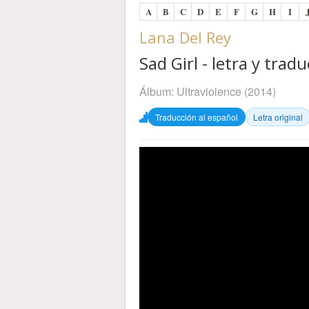
A
B
C
D
E
F
G
H
I
Lana Del Rey
Sad Girl - letra y trad
Álbum:
Ultraviolence
(2014)
Traducción al español
Letra original