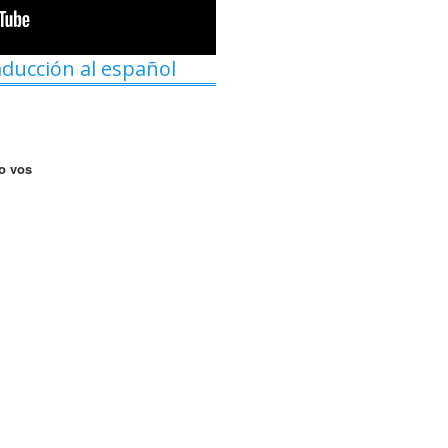
aducción al español
mo vos