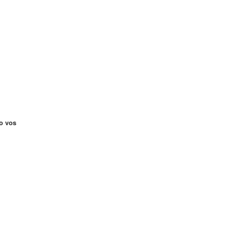
mo vos