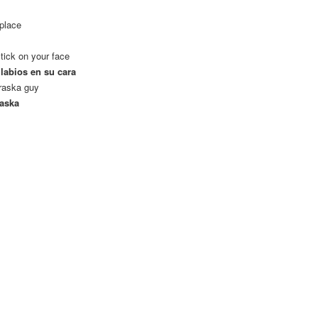
 place
tick on your face
 labios en su cara
raska guy
raska