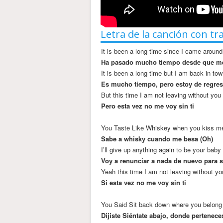
Letra de la canción con tr
It is been a long time since I came around
Ha pasado mucho tiempo desde que m
It is been a long time but I am back in to
Es mucho tiempo, pero estoy de regres
But this time I am not leaving without you
Pero esta vez no me voy sin ti
You Taste Like Whiskey when you kiss m
Sabe a whisky cuando me besa (Oh)
I’ll give up anything again to be your baby 
Voy a renunciar a nada de nuevo para 
Yeah this time I am not leaving without yo
Si esta vez no me voy sin ti
You Said Sit back down where you belong
Dijiste Siéntate abajo, donde pertenece