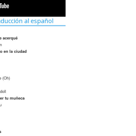
aducción al español
e acerqué
wn
o en la ciudad
e (Oh)
doll
ser tu muñeca
u
s