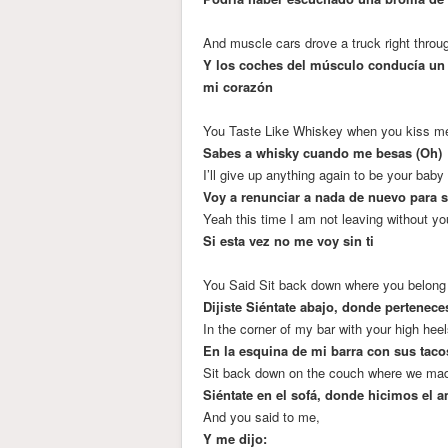
And muscle cars drove a truck right throu
Y los coches del músculo conducía un 
mi corazón
You Taste Like Whiskey when you kiss m
Sabes a whisky cuando me besas (Oh)
I’ll give up anything again to be your baby 
Voy a renunciar a nada de nuevo para 
Yeah this time I am not leaving without yo
Si esta vez no me voy sin ti
You Said Sit back down where you belong
Dijiste Siéntate abajo, donde pertenece
In the corner of my bar with your high hee
En la esquina de mi barra con sus taco
Sit back down on the couch where we made 
Siéntate en el sofá, donde hicimos el 
And you said to me,
Y me dijo: