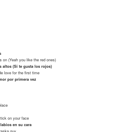
s
ls on (Yeah you like the red ones)
altos (Si te gusta los rojos)
love for the first time
amor por primera vez
place
tick on your face
 labios en su cara
raska guy