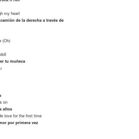
gh my heart
camión de la derecha a través de
e (Oh)
doll
ser tu muñeca
u
s
ls on
s altos
love for the first time
amor por primera vez