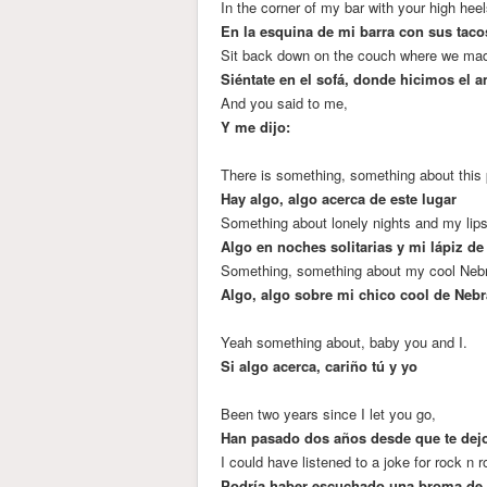
In the corner of my bar with your high hee
En la esquina de mi barra con sus taco
Sit back down on the couch where we made 
Siéntate en el sofá, donde hicimos el 
And you said to me,
Y me dijo:
There is something, something about this
Hay algo, algo acerca de este lugar
Something about lonely nights and my lips
Algo en noches solitarias y mi lápiz de
Something, something about my cool Neb
Algo, algo sobre mi chico cool de Neb
Yeah something about, baby you and I.
Si algo acerca, cariño tú y yo
Been two years since I let you go,
Han pasado dos años desde que te dejo
I could have listened to a joke for rock n ro
Podría haber escuchado una broma de r