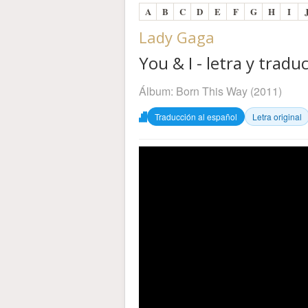
A
B
C
D
E
F
G
H
I
Lady Gaga
You & I - letra y tradu
Álbum:
Born This Way
(2011)
Traducción al español
Letra original