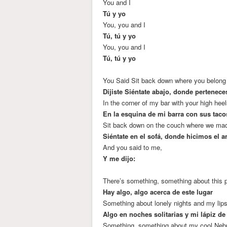
You and I
Tú y yo
You, you and I
Tú, tú y yo
You, you and I
Tú, tú y yo
You Said Sit back down where you belong
Dijiste Siéntate abajo, donde pertenece
In the corner of my bar with your high hee
En la esquina de mi barra con sus tacos 
Sit back down on the couch where we made 
Siéntate en el sofá, donde hicimos el 
And you said to me,
Y me dijo:
There’s something, something about this 
Hay algo, algo acerca de este lugar
Something about lonely nights and my lips
Algo en noches solitarias y mi lápiz de
Something, something about my cool Neb