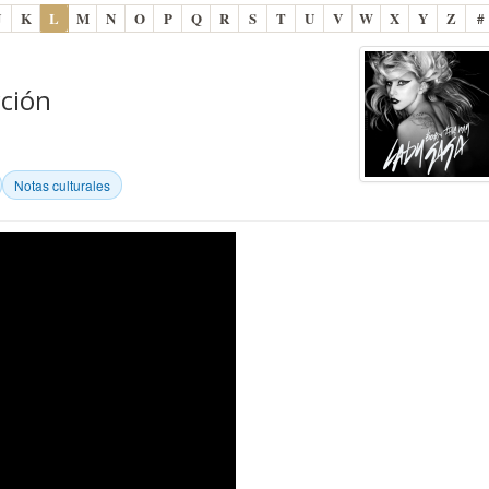
J
K
L
M
N
O
P
Q
R
S
T
U
V
W
X
Y
Z
#
cción
Notas culturales