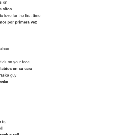
ls on
s altos
love for the first time
amor por primera vez
 place
tick on your face
 labios en su cara
raska guy
raska
 ir,
ll
ock n roll