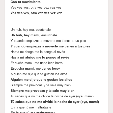
Con tu movimiento
Ves ves ves, otra vez vez vez vez
Ves ves ves, otra vez vez vez vez
Uh huh, hey ma, escúchale
Uh huh, hey mami, escúchale
Y cuando empiezas a moverte me tienes a tus pies
Y cuando empiezas a moverte me tienes a tus pies
Hasta mi abrigo me lo pongo al revés
Hasta mi abrigo me lo pongo al revés
Escucha mami, me tiene bien harto
Escucha mami, me tienes loco⁴
Alguien me dijo que te gustan los altos
Alguien me dijo que te gustan los altos
Siempre me provocas y te sale muy bien
Siempre me provocas y te sale muy bien
Tú sabes que no me olvidé la noche de ayer (oye, mami)
Tú sabes que no me olvidé la noche de ayer (oye, mami)
En la que tú me maltrataste
En la que tú me maltrataste⁵