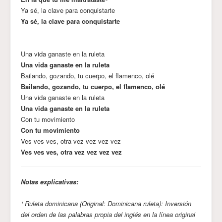
Ya sé, la clave para conquistarte
Ya sé, la clave para conquistarte
Una vida ganaste en la ruleta
Una vida ganaste en la ruleta
Bailando, gozando, tu cuerpo, el flamenco, olé
Bailando, gozando, tu cuerpo, el flamenco, olé
Una vida ganaste en la ruleta
Una vida ganaste en la ruleta
Con tu movimiento
Con tu movimiento
Ves ves ves, otra vez vez vez vez
Ves ves ves, otra vez vez vez vez
Notas explicativas:
¹ Ruleta dominicana (Original: Dominicana ruleta): Inversión
del orden de las palabras propia del inglés en la línea original