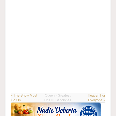
« The Show Must
Queen - Greatest
Heaven For
Go On
Hits III Canciones
Everyone »