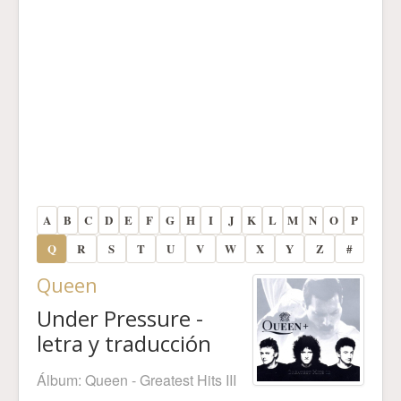
A
B
C
D
E
F
G
H
I
J
K
L
M
N
O
P
Q
R
S
T
U
V
W
X
Y
Z
#
Queen
Under Pressure -
letra y traducción
Álbum:
Queen - Greatest Hits III