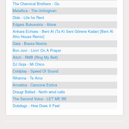
The Chemical Brothers - Go
Metallica - The Unforgiven
Dido - Life for Rent
Edgars Bukovskis - Alone
Ankara Echoes - Beni Al (Ta Ki Seni Görene Kadar) [Beni Al
Afro House Remix]
Gaia - Bossa Nostra
Bon Jovi - Livin' On A Prayer
Aitch - RMB (Ring My Bell)
DJ Goja - Mi Chico
Coldplay - Speed Of Sound
Rihanna - Te Amo
Annalisa - Canzone Estiva
Draugr Balled - North wind calls
The Second Voice - LET ME BE
Dubdogz - How Does It Feel