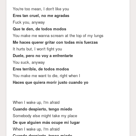
You're too mean, I don't like you
Eres tan cruel, no me agradas
Fuck you, anyway
Que te den, de todos modos
You make me wanna scream at the top of my lungs
Me haces querer gritar con todas mis fuerzas
It hurts but, I won't fight you
Duele, pero no voy a enfrentarte
You suck, anyway
Eres terrible, de todos modos
You make me want to die, right when I
Haces que quiera morir justo cuando yo
When I wake up, I'm afraid
Cuando despierto, tengo miedo
Somebody else might take my place
De que alguien más ocupe mi lugar
When I wake up, I'm afraid
Cuando despierto, tengo miedo