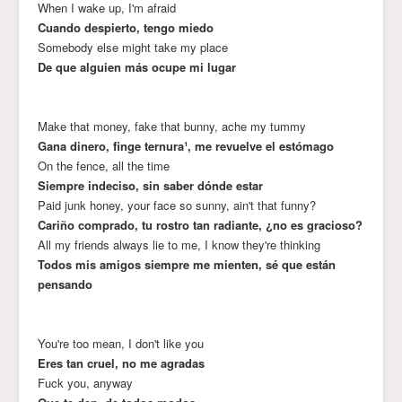
When I wake up, I'm afraid
Cuando despierto, tengo miedo
Somebody else might take my place
De que alguien más ocupe mi lugar
Make that money, fake that bunny, ache my tummy
Gana dinero, finge ternura¹, me revuelve el estómago
On the fence, all the time
Siempre indeciso, sin saber dónde estar
Paid junk honey, your face so sunny, ain't that funny?
Cariño comprado, tu rostro tan radiante, ¿no es gracioso?
All my friends always lie to me, I know they're thinking
Todos mis amigos siempre me mienten, sé que están
pensando
You're too mean, I don't like you
Eres tan cruel, no me agradas
Fuck you, anyway