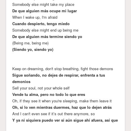
Somebody else might take my place
De que alguien más ocupe mi lugar
When I wake up, I'm afraid
Cuando despierto, tengo miedo
Somebody else might end up being me
De que alguien más termine siendo yo
(Being me, being me)
(Siendo yo, siendo yo)
Keep on dreaming, don't stop breathing, fight those demons
Sigue soñando, no dejes de respirar, enfrenta a tus
demonios
Sell your soul, not your whole self
Vende tu alma, pero no todo lo que eres
Oh, if they see it when you're sleeping, make them leave it
Oh, si lo ven mientras duermes, haz que lo dejen atrás
And I can't even see if it’s out there anymore, so
Y ya ni siquiera puedo ver si aún sigue ahí afuera, así que