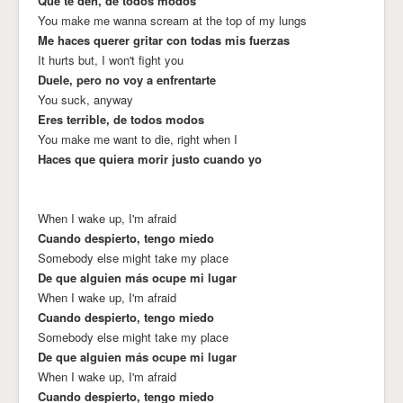
Que te den, de todos modos
You make me wanna scream at the top of my lungs
Me haces querer gritar con todas mis fuerzas
It hurts but, I won't fight you
Duele, pero no voy a enfrentarte
You suck, anyway
Eres terrible, de todos modos
You make me want to die, right when I
Haces que quiera morir justo cuando yo
When I wake up, I'm afraid
Cuando despierto, tengo miedo
Somebody else might take my place
De que alguien más ocupe mi lugar
When I wake up, I'm afraid
Cuando despierto, tengo miedo
Somebody else might take my place
De que alguien más ocupe mi lugar
When I wake up, I'm afraid
Cuando despierto, tengo miedo