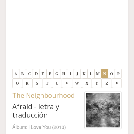
A
B
C
D
E
F
G
H
I
J
K
L
M
N
O
P
Q
R
S
T
U
V
W
X
Y
Z
#
The Neighbourhood
Afraid - letra y
traducción
Álbum:
I Love You
(2013)