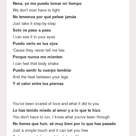
Nena, yo me puedo tomar mi tiempo
We don't ever have to fight
No tenemos por qué pelear jamás
Just take it step-by-step
Solo ve paso a paso
I can see it in your eyes
Puedo verlo en tus ojos
'Cause they never tell me lies
Porque nunca me mienten
I can feel that body shake
Puedo sentir tu cuerpo temblar
And the heat between your legs
Y el calor entre tus piernas
You've been scared of love and what it did to you
Le has tenido miedo al amor y a lo que te hizo
You don't have to run, I know what you've been through
No tienes que huir, sé muy bien por lo que has pasado
Just a simple touch and it can set you free