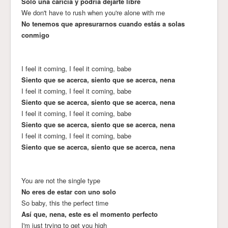
Solo una caricia y podría dejarte libre
We don't have to rush when you're alone with me
No tenemos que apresurarnos cuando estás a solas
conmigo
I feel it coming, I feel it coming, babe
Siento que se acerca, siento que se acerca, nena
I feel it coming, I feel it coming, babe
Siento que se acerca, siento que se acerca, nena
I feel it coming, I feel it coming, babe
Siento que se acerca, siento que se acerca, nena
I feel it coming, I feel it coming, babe
Siento que se acerca, siento que se acerca, nena
You are not the single type
No eres de estar con uno solo
So baby, this the perfect time
Así que, nena, este es el momento perfecto
I'm just trying to get you high