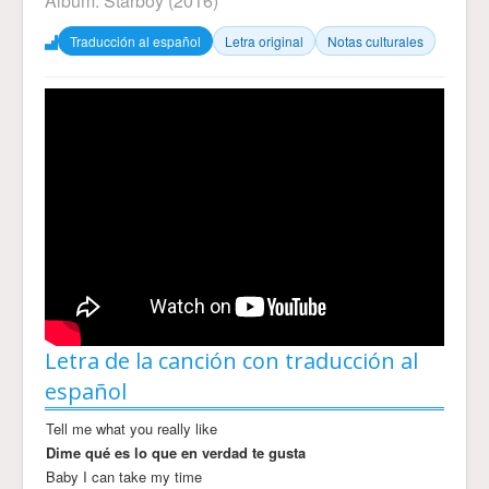
Álbum:
Starboy
(2016)
Traducción al español
Letra original
Notas culturales
Letra de la canción con traducción al
español
Tell me what you really like
Dime qué es lo que en verdad te gusta
Baby I can take my time