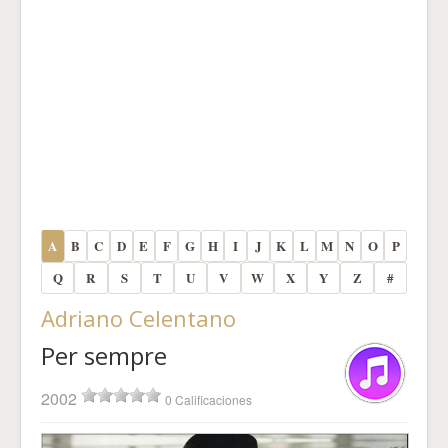
A
B
C
D
E
F
G
H
I
J
K
L
M
N
O
P
Q
R
S
T
U
V
W
X
Y
Z
#
Adriano Celentano
Per sempre
2002
0 Calificaciones