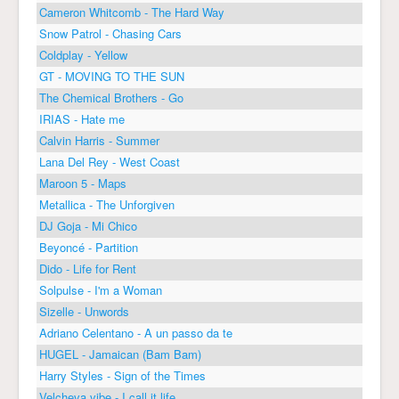
Cameron Whitcomb - The Hard Way
Snow Patrol - Chasing Cars
Coldplay - Yellow
GT - MOVING TO THE SUN
The Chemical Brothers - Go
IRIAS - Hate me
Calvin Harris - Summer
Lana Del Rey - West Coast
Maroon 5 - Maps
Metallica - The Unforgiven
DJ Goja - Mi Chico
Beyoncé - Partition
Dido - Life for Rent
Solpulse - I'm a Woman
Sizelle - Unwords
Adriano Celentano - A un passo da te
HUGEL - Jamaican (Bam Bam)
Harry Styles - Sign of the Times
Velcheva vibe - I call it life