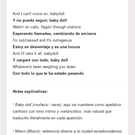
And I can't move on, babydoll
Y no puedo seguir, baby doll
Waitin' on calls, flippin' through stations
Esperando llamadas, cambiando de emisora
I'm outclassed and it's outrageous
Estoy en desventaja y es una locura
And I'll take it all, babydoll
Y cargaré con todo, baby doll
Whatever's been weighing you down
Con todo lo que te ha estado pesando
Notas explicativas:
¹ Baby doll (muñeca / nena): aquí se mantiene como apelativo
cariñoso con tono íntimo y melancólico, más natural que
traducirlo literalmente en cada aparición.
² Miami (Miami): referencia directa a la ciudad estadounidense;