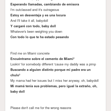
Esperando llamadas, cambiando de emisora
I'm outclassed and it's outrageous
Estoy en desventaja y es una locura
And I'll take it all, babydoll
Y cargaré con todo, baby doll
Whatever's been weighing you down
Con todo lo que te ha estado pesando
Find me on Miami concrete
Encuéntrame sobre el cemento de Miami²
Lookin' for somebody different 'cause my daddy was a pimp
Buscando a alguien distinto porque mi padre era un
chulo³
My mama had her issues but I miss her anyway, oh, babydoll
Mi mamá tenía sus problemas, pero igual la extraño, oh,
baby doll
Please don't call me for the wrong reasons