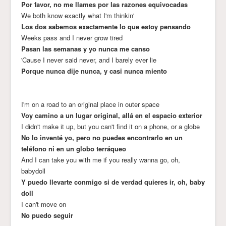
Por favor, no me llames por las razones equivocadas
We both know exactly what I'm thinkin'
Los dos sabemos exactamente lo que estoy pensando
Weeks pass and I never grow tired
Pasan las semanas y yo nunca me canso
'Cause I never said never, and I barely ever lie
Porque nunca dije nunca, y casi nunca miento
I'm on a road to an original place in outer space
Voy camino a un lugar original, allá en el espacio exterior
I didn't make it up, but you can't find it on a phone, or a globe
No lo inventé yo, pero no puedes encontrarlo en un
teléfono ni en un globo terráqueo
And I can take you with me if you really wanna go, oh,
babydoll
Y puedo llevarte conmigo si de verdad quieres ir, oh, baby
doll
I can't move on
No puedo seguir