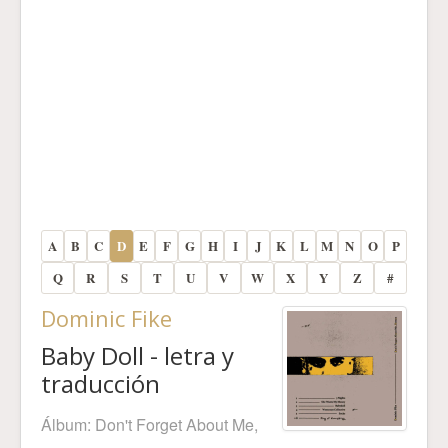
A
B
C
D
E
F
G
H
I
J
K
L
M
N
O
P
Q
R
S
T
U
V
W
X
Y
Z
#
Dominic Fike
Baby Doll - letra y
traducción
Álbum:
Don't Forget About Me,