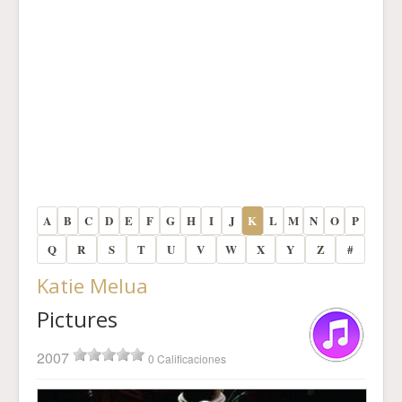
A
B
C
D
E
F
G
H
I
J
K
L
M
N
O
P
Q
R
S
T
U
V
W
X
Y
Z
#
Katie Melua
Pictures
2007
0 Calificaciones