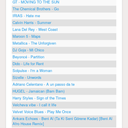
GT - MOVING TO THE SUN
The Chemical Brothers - Go
IRIAS - Hate me
Calvin Harris - Summer
Lana Del Rey - West Coast
Maroon 5 - Maps
Metallica - The Unforgiven
DJ Goja - Mi Chico
Beyoncé - Partition
Dido - Life for Rent
Solpulse - I'm a Woman
Sizelle - Unwords
Adriano Celentano - A un passo da te
HUGEL - Jamaican (Bam Bam)
Harry Styles - Sign of the Times
Velcheva vibe - I call it life
Velvet Voice Blues - Play Me Once
Ankara Echoes - Beni Al (Ta Ki Seni Görene Kadar) [Beni Al
Afro House Remix]