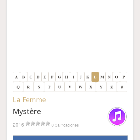
A
B
C
D
E
F
G
H
I
J
K
L
M
N
O
P
Q
R
S
T
U
V
W
X
Y
Z
#
La Femme
Mystère
2016
0 Calificaciones