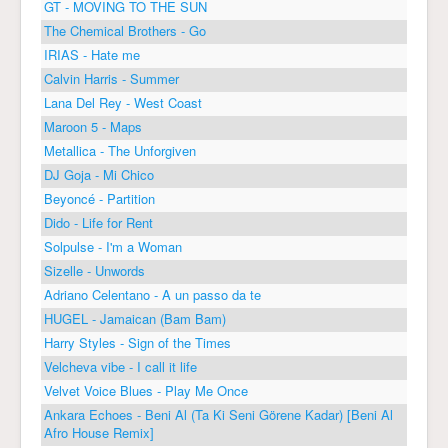
GT - MOVING TO THE SUN
The Chemical Brothers - Go
IRIAS - Hate me
Calvin Harris - Summer
Lana Del Rey - West Coast
Maroon 5 - Maps
Metallica - The Unforgiven
DJ Goja - Mi Chico
Beyoncé - Partition
Dido - Life for Rent
Solpulse - I'm a Woman
Sizelle - Unwords
Adriano Celentano - A un passo da te
HUGEL - Jamaican (Bam Bam)
Harry Styles - Sign of the Times
Velcheva vibe - I call it life
Velvet Voice Blues - Play Me Once
Ankara Echoes - Beni Al (Ta Ki Seni Görene Kadar) [Beni Al
Afro House Remix]