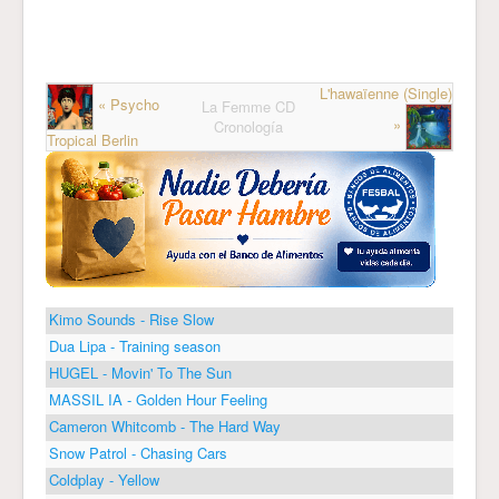
L'hawaïenne (Single)
« Psycho
La Femme CD
»
Cronología
Tropical Berlin
Kimo Sounds - Rise Slow
Dua Lipa - Training season
HUGEL - Movin' To The Sun
MASSIL IA - Golden Hour Feeling
Cameron Whitcomb - The Hard Way
Snow Patrol - Chasing Cars
Coldplay - Yellow