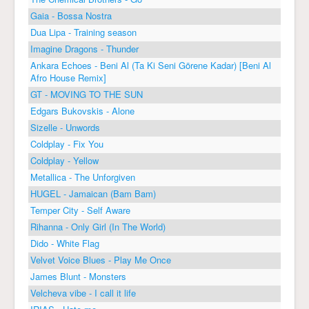
Gaia - Bossa Nostra
Dua Lipa - Training season
Imagine Dragons - Thunder
Ankara Echoes - Beni Al (Ta Ki Seni Görene Kadar) [Beni Al
Afro House Remix]
GT - MOVING TO THE SUN
Edgars Bukovskis - Alone
Sizelle - Unwords
Coldplay - Fix You
Coldplay - Yellow
Metallica - The Unforgiven
HUGEL - Jamaican (Bam Bam)
Temper City - Self Aware
Rihanna - Only Girl (In The World)
Dido - White Flag
Velvet Voice Blues - Play Me Once
James Blunt - Monsters
Velcheva vibe - I call it life