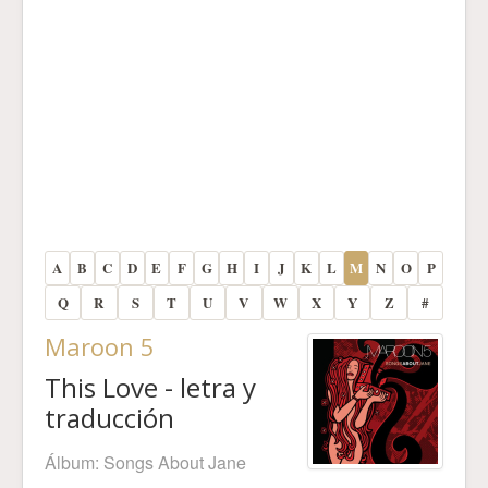
A
B
C
D
E
F
G
H
I
J
K
L
M
N
O
P
Q
R
S
T
U
V
W
X
Y
Z
#
Maroon 5
This Love - letra y
traducción
Álbum:
Songs About Jane