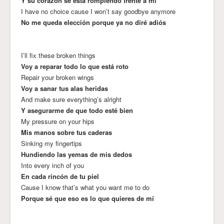
Y su corazón se está rompiendo frente a mí
I have no choice cause I won’t say goodbye anymore
No me queda elección porque ya no diré adiós
I’ll fix these broken things
Voy a reparar todo lo que está roto
Repair your broken wings
Voy a sanar tus alas heridas
And make sure everything’s alright
Y asegurarme de que todo esté bien
My pressure on your hips
Mis manos sobre tus caderas
Sinking my fingertips
Hundiendo las yemas de mis dedos
Into every inch of you
En cada rincón de tu piel
Cause I know that’s what you want me to do
Porque sé que eso es lo que quieres de mí