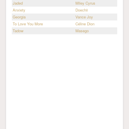
Jaded
Miley Cyrus
Anxiety
Doechii
Georgia
Vance Joy
To Love You More
Céline Dion
Tadow
Masego