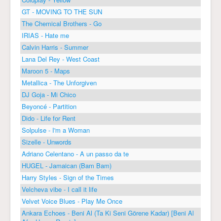
GT - MOVING TO THE SUN
The Chemical Brothers - Go
IRIAS - Hate me
Calvin Harris - Summer
Lana Del Rey - West Coast
Maroon 5 - Maps
Metallica - The Unforgiven
DJ Goja - Mi Chico
Beyoncé - Partition
Dido - Life for Rent
Solpulse - I'm a Woman
Sizelle - Unwords
Adriano Celentano - A un passo da te
HUGEL - Jamaican (Bam Bam)
Harry Styles - Sign of the Times
Velcheva vibe - I call it life
Velvet Voice Blues - Play Me Once
Ankara Echoes - Beni Al (Ta Ki Seni Görene Kadar) [Beni Al