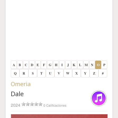
A
B
C
D
E
F
G
H
I
J
K
L
M
N
O
P
Q
R
S
T
U
V
W
X
Y
Z
#
Omeria
Dale
2024
0 Calificaciones