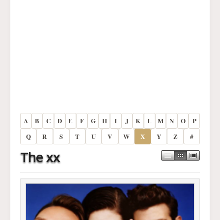
A
B
C
D
E
F
G
H
I
J
K
L
M
N
O
P
Q
R
S
T
U
V
W
X
Y
Z
#
The xx