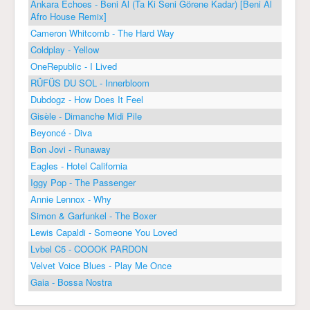
Ankara Echoes - Beni Al (Ta Ki Seni Görene Kadar) [Beni Al
Afro House Remix]
Cameron Whitcomb - The Hard Way
Coldplay - Yellow
OneRepublic - I Lived
RÜFÜS DU SOL - Innerbloom
Dubdogz - How Does It Feel
Gisèle - Dimanche Midi Pile
Beyoncé - Diva
Bon Jovi - Runaway
Eagles - Hotel California
Iggy Pop - The Passenger
Annie Lennox - Why
Simon & Garfunkel - The Boxer
Lewis Capaldi - Someone You Loved
Lvbel C5 - COOOK PARDON
Velvet Voice Blues - Play Me Once
Gaia - Bossa Nostra