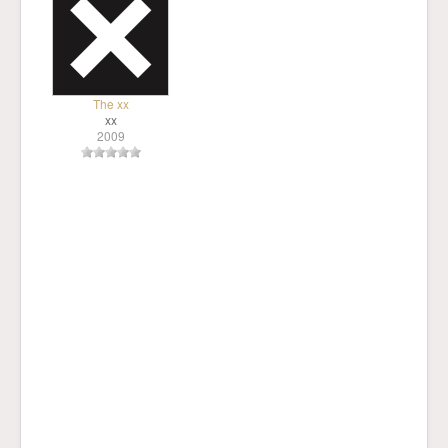
The xx
xx
2009