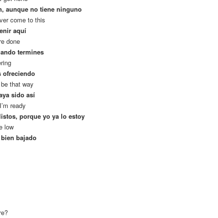
n, aunque no tiene ninguno
ever come to this
enir aquí
’re done
uando termines
ering
s ofreciendo
o be that way
aya sido así
 I’m ready
istos, porque yo ya lo estoy
e low
¹ bien bajado
re?