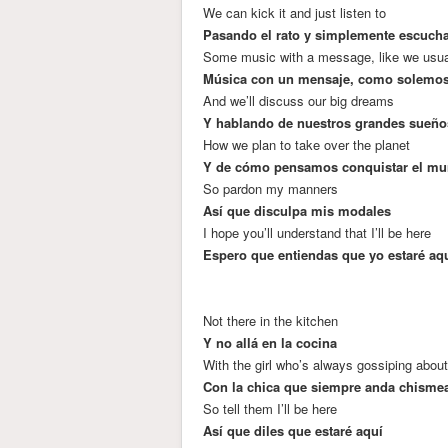
We can kick it and just listen to
Pasando el rato y simplemente escuch
Some music with a message, like we usua
Música con un mensaje, como solemos
And we’ll discuss our big dreams
Y hablando de nuestros grandes sueño
How we plan to take over the planet
Y de cómo pensamos conquistar el m
So pardon my manners
Así que disculpa mis modales
I hope you’ll understand that I’ll be here
Espero que entiendas que yo estaré aq
Not there in the kitchen
Y no allá en la cocina
With the girl who’s always gossiping about
Con la chica que siempre anda chisme
So tell them I’ll be here
Así que diles que estaré aquí