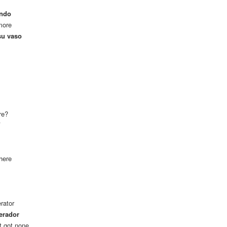
ando
more
su vaso
re?
í
 here
erator
gerador
’t got none