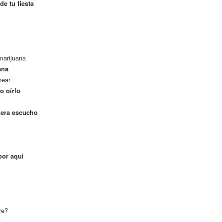
de tu fiesta
marijuana
ana
hear
o oírlo
iera escucho
por aquí
re?
í