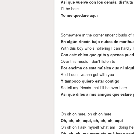
Así que vuelve con los demás, disfruta 
I’ll be here
Yo me quedaré aquí
Somewhere in the corner under clouds of 
En algún rincón bajo nubes de marihu
With this boy who’s hollering I can hardly 
Con este chico que grita y apenas pued
Over this music I don’t listen to
Por encima de esta música que ni siqu
And I don’t wanna get with you
Y tampoco quiero estar contigo
So tell my friends that I’ll be over here
Así que diles a mis amigos que estaré 
Oh oh oh here, oh oh oh here
Oh, oh, oh, aquí, oh, oh, oh, aquí
Oh oh oh I ask myself what am I doing he
Oh, oh, oh, me pregunto qué hago aqu