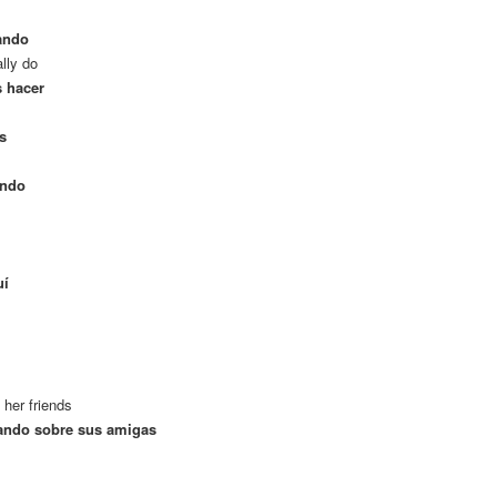
ando
lly do
 hacer
s
undo
uí
 her friends
ando sobre sus amigas