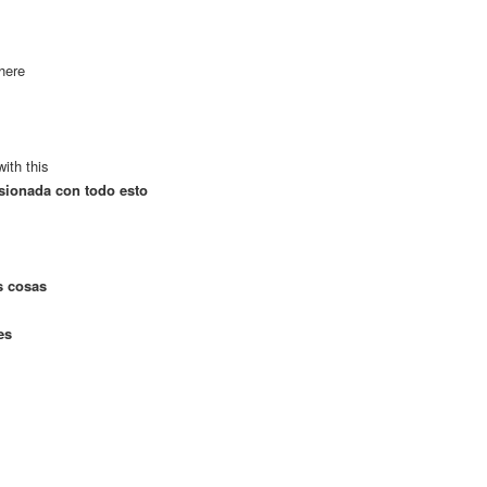
 here
ith this
sionada con todo esto
s cosas
es