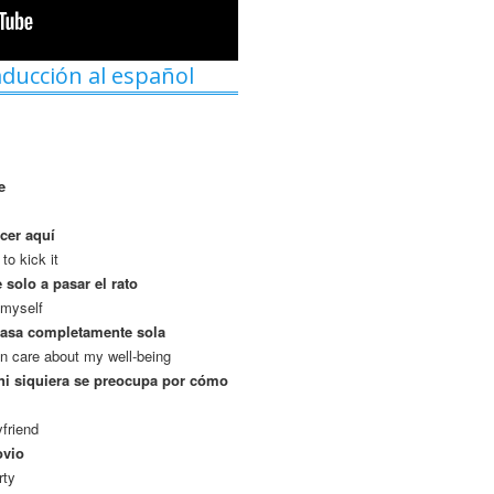
aducción al español
e
cer aquí
to kick it
solo a pasar el rato
 myself
 casa completamente sola
en care about my well-being
 ni siquiera se preocupa por cómo
yfriend
ovio
rty