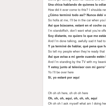
Una chica hablando de quienes la odia
How did it ever come to this? I shoulda n
¿Cómo terminó todo así? Nunca debí v
So holla at me, I’ll be in the car when you
Así que búscame, estaré en el coche c
I’m standoffish, don’t want what you’re off
Soy distante, no quiero lo que me está
And I’m done talking, awfully sad it had t
Y ya terminé de hablar, qué pena que h
So tell my people when they’re ready that
Así que avisa a mi gente cuando estén l
And I’m standing by the TV with my beani
Y estoy junto al televisor con mi gorro
Yo I’ll be over here
Sí, yo estaré por aquí
Oh oh oh here, oh oh oh here
Oh, oh, oh, aquí, oh, oh, oh, aquí
Oh oh oh I ask myself what am I doing he