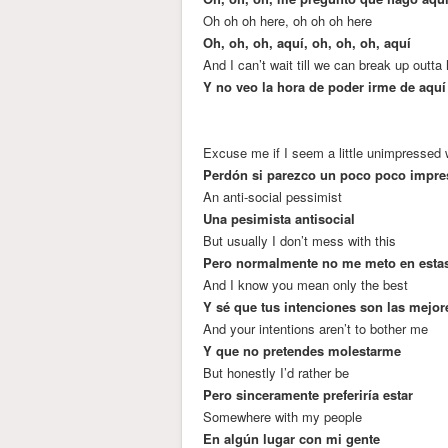
Oh oh oh here, oh oh oh here
Oh, oh, oh, aquí, oh, oh, oh, aquí
And I can’t wait till we can break up outta
Y no veo la hora de poder irme de aquí
Excuse me if I seem a little unimpressed w
Perdón si parezco un poco poco impre
An anti-social pessimist
Una pesimista antisocial
But usually I don’t mess with this
Pero normalmente no me meto en esta
And I know you mean only the best
Y sé que tus intenciones son las mejor
And your intentions aren’t to bother me
Y que no pretendes molestarme
But honestly I’d rather be
Pero sinceramente preferiría estar
Somewhere with my people
En algún lugar con mi gente