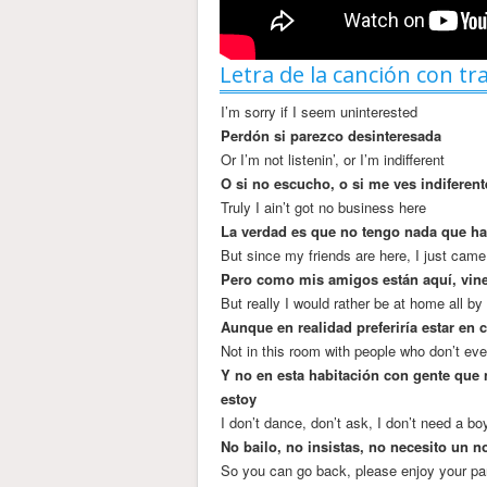
Letra de la canción con tr
I’m sorry if I seem uninterested
Perdón si parezco desinteresada
Or I’m not listenin’, or I’m indifferent
O si no escucho, o si me ves indiferent
Truly I ain’t got no business here
La verdad es que no tengo nada que ha
But since my friends are here, I just came 
Pero como mis amigos están aquí, vine 
But really I would rather be at home all by
Aunque en realidad preferiría estar en
Not in this room with people who don’t ev
Y no en esta habitación con gente que
estoy
I don’t dance, don’t ask, I don’t need a bo
No bailo, no insistas, no necesito un n
So you can go back, please enjoy your pa