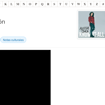
J
K
L
M
N
O
P
Q
R
S
T
U
V
W
X
Y
Z
#
ión
Notas culturales