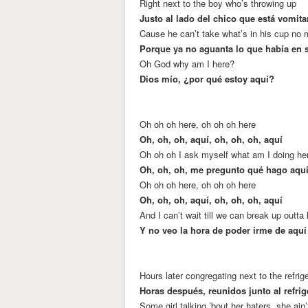
Right next to the boy who’s throwing up
Justo al lado del chico que está vomit
Cause he can’t take what’s in his cup no 
Porque ya no aguanta lo que había en 
Oh God why am I here?
Dios mío, ¿por qué estoy aquí?
Oh oh oh here, oh oh oh here
Oh, oh, oh, aquí, oh, oh, oh, aquí
Oh oh oh I ask myself what am I doing he
Oh, oh, oh, me pregunto qué hago aqu
Oh oh oh here, oh oh oh here
Oh, oh, oh, aquí, oh, oh, oh, aquí
And I can’t wait till we can break up outta
Y no veo la hora de poder irme de aquí
Hours later congregating next to the refrig
Horas después, reunidos junto al refri
Some girl talking ’bout her haters, she ain