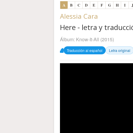
A
B
C
D
E
F
G
H
I
Alessia Cara
Here - letra y traducc
Álbum:
Know-It-All
(2015)
Traducción al español
Letra original