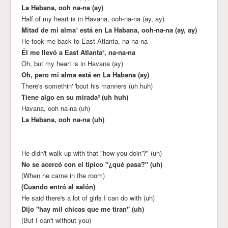
La Habana, ooh na-na (ay)
Half of my heart is in Havana, ooh-na-na (ay, ay)
Mitad de mi alma¹ está en La Habana, ooh-na-na (ay, ay)
He took me back to East Atlanta, na-na-na
Él me llevó a East Atlanta², na-na-na
Oh, but my heart is in Havana (ay)
Oh, pero mi alma está en La Habana (ay)
There's somethin' 'bout his manners (uh huh)
Tiene algo en su mirada³ (uh huh)
Havana, ooh na-na (uh)
La Habana, ooh na-na (uh)
He didn't walk up with that "how you doin'?" (uh)
No se acercó con el típico "¿qué pasa?" (uh)
(When he came in the room)
(Cuando entró al salón)
He said there's a lot of girls I can do with (uh)
Dijo "hay mil chicas que me tiran" (uh)
(But I can't without you)