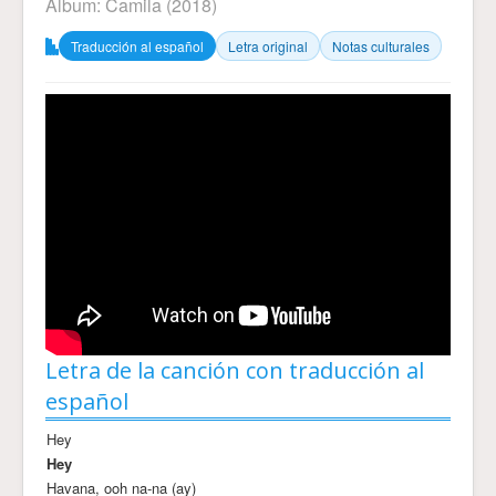
Álbum:
Camila
(2018)
Traducción al español
Letra original
Notas culturales
Letra de la canción con traducción al
español
Hey
Hey
Havana, ooh na-na (ay)