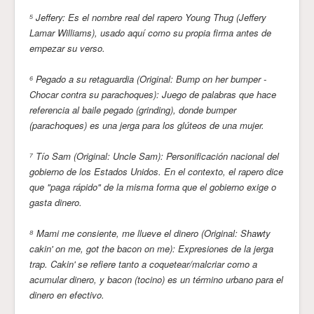
⁵ Jeffery: Es el nombre real del rapero Young Thug (Jeffery
Lamar Williams), usado aquí como su propia firma antes de
empezar su verso.
⁶ Pegado a su retaguardia (Original: Bump on her bumper -
Chocar contra su parachoques): Juego de palabras que hace
referencia al baile pegado (grinding), donde bumper
(parachoques) es una jerga para los glúteos de una mujer.
⁷ Tío Sam (Original: Uncle Sam): Personificación nacional del
gobierno de los Estados Unidos. En el contexto, el rapero dice
que "paga rápido" de la misma forma que el gobierno exige o
gasta dinero.
⁸ Mami me consiente, me llueve el dinero (Original: Shawty
cakin' on me, got the bacon on me): Expresiones de la jerga
trap. Cakin' se refiere tanto a coquetear/malcriar como a
acumular dinero, y bacon (tocino) es un término urbano para el
dinero en efectivo.