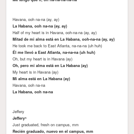
Havana, ooh na-na (ay, ay)
La Habana, ooh na-na (ay, ay)
Half of my heart is in Havana, ooh-na-na (ay, ay)
Mitad de mi alma está en La Habana, ooh-na-na (ay, ay)
He took me back to East Atlanta, na-na-na (uh huh)
Él me llevó a East Atlanta, na-na-na (uh huh)
Oh, but my heart is in Havana (ay)
Oh, pero mi alma está en La Habana (ay)
My heart is in Havana (ay)
Mi alma está en La Habana (ay)
Havana, ooh na-na
La Habana, ooh na-na
Jeffery
Jeffery⁵
Just graduated, fresh on campus, mm
Recién graduado, nuevo en el campus, mm