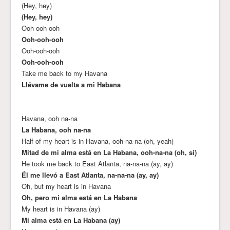
(Hey, hey)
(Hey, hey)
Ooh-ooh-ooh
Ooh-ooh-ooh
Ooh-ooh-ooh
Ooh-ooh-ooh
Take me back to my Havana
Llévame de vuelta a mi Habana
Havana, ooh na-na
La Habana, ooh na-na
Half of my heart is in Havana, ooh-na-na (oh, yeah)
Mitad de mi alma está en La Habana, ooh-na-na (oh, sí)
He took me back to East Atlanta, na-na-na (ay, ay)
Él me llevó a East Atlanta, na-na-na (ay, ay)
Oh, but my heart is in Havana
Oh, pero mi alma está en La Habana
My heart is in Havana (ay)
Mi alma está en La Habana (ay)