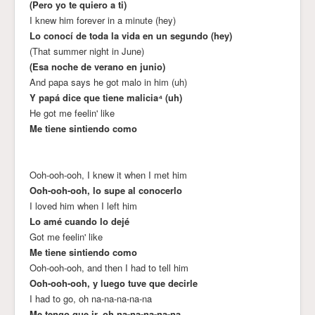
(Pero yo te quiero a ti)
I knew him forever in a minute (hey)
Lo conocí de toda la vida en un segundo (hey)
(That summer night in June)
(Esa noche de verano en junio)
And papa says he got malo in him (uh)
Y papá dice que tiene malicia⁴ (uh)
He got me feelin' like
Me tiene sintiendo como
Ooh-ooh-ooh, I knew it when I met him
Ooh-ooh-ooh, lo supe al conocerlo
I loved him when I left him
Lo amé cuando lo dejé
Got me feelin' like
Me tiene sintiendo como
Ooh-ooh-ooh, and then I had to tell him
Ooh-ooh-ooh, y luego tuve que decirle
I had to go, oh na-na-na-na-na
Me tengo que ir, oh na-na-na-na-na