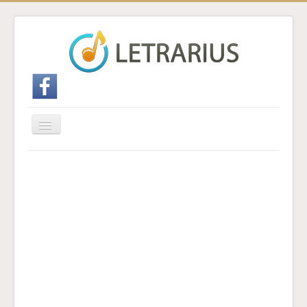
Cambiar
navegación
Inicio
Enviar traducción