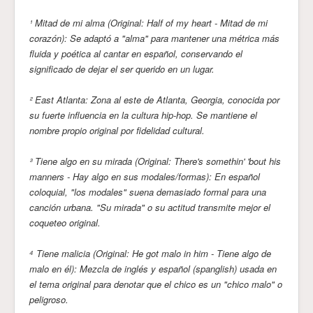
¹ Mitad de mi alma (Original: Half of my heart - Mitad de mi
corazón): Se adaptó a "alma" para mantener una métrica más
fluida y poética al cantar en español, conservando el
significado de dejar el ser querido en un lugar.
² East Atlanta: Zona al este de Atlanta, Georgia, conocida por
su fuerte influencia en la cultura hip-hop. Se mantiene el
nombre propio original por fidelidad cultural.
³ Tiene algo en su mirada (Original: There's somethin' 'bout his
manners - Hay algo en sus modales/formas): En español
coloquial, "los modales" suena demasiado formal para una
canción urbana. "Su mirada" o su actitud transmite mejor el
coqueteo original.
⁴ Tiene malicia (Original: He got malo in him - Tiene algo de
malo en él): Mezcla de inglés y español (spanglish) usada en
el tema original para denotar que el chico es un "chico malo" o
peligroso.