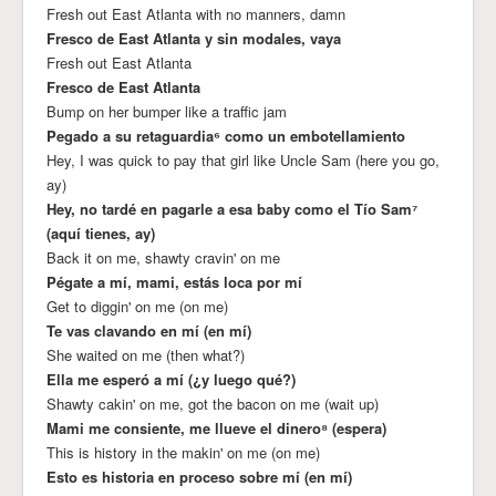
Fresh out East Atlanta with no manners, damn
Fresco de East Atlanta y sin modales, vaya
Fresh out East Atlanta
Fresco de East Atlanta
Bump on her bumper like a traffic jam
Pegado a su retaguardia⁶ como un embotellamiento
Hey, I was quick to pay that girl like Uncle Sam (here you go,
ay)
Hey, no tardé en pagarle a esa baby como el Tío Sam⁷
(aquí tienes, ay)
Back it on me, shawty cravin' on me
Pégate a mí, mami, estás loca por mí
Get to diggin' on me (on me)
Te vas clavando en mí (en mí)
She waited on me (then what?)
Ella me esperó a mí (¿y luego qué?)
Shawty cakin' on me, got the bacon on me (wait up)
Mami me consiente, me llueve el dinero⁸ (espera)
This is history in the makin' on me (on me)
Esto es historia en proceso sobre mí (en mí)