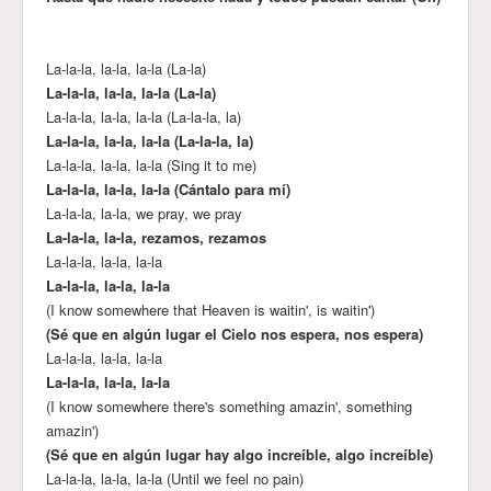
La-la-la, la-la, la-la (La-la)
La-la-la, la-la, la-la (La-la)
La-la-la, la-la, la-la (La-la-la, la)
La-la-la, la-la, la-la (La-la-la, la)
La-la-la, la-la, la-la (Sing it to me)
La-la-la, la-la, la-la (Cántalo para mí)
La-la-la, la-la, we pray, we pray
La-la-la, la-la, rezamos, rezamos
La-la-la, la-la, la-la
La-la-la, la-la, la-la
(I know somewhere that Heaven is waitin', is waitin')
(Sé que en algún lugar el Cielo nos espera, nos espera)
La-la-la, la-la, la-la
La-la-la, la-la, la-la
(I know somewhere there's something amazin', something
amazin')
(Sé que en algún lugar hay algo increíble, algo increíble)
La-la-la, la-la, la-la (Until we feel no pain)