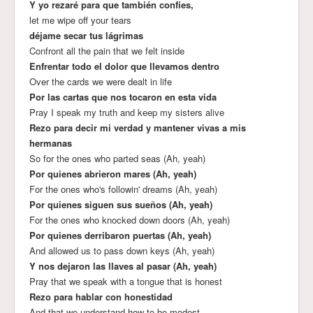
Y yo rezaré para que también confíes,
let me wipe off your tears
déjame secar tus lágrimas
Confront all the pain that we felt inside
Enfrentar todo el dolor que llevamos dentro
Over the cards we were dealt in life
Por las cartas que nos tocaron en esta vida
Pray I speak my truth and keep my sisters alive
Rezo para decir mi verdad y mantener vivas a mis
hermanas
So for the ones who parted seas (Ah, yeah)
Por quienes abrieron mares (Ah, yeah)
For the ones who's followin' dreams (Ah, yeah)
Por quienes siguen sus sueños (Ah, yeah)
For the ones who knocked down doors (Ah, yeah)
Por quienes derribaron puertas (Ah, yeah)
And allowed us to pass down keys (Ah, yeah)
Y nos dejaron las llaves al pasar (Ah, yeah)
Pray that we speak with a tongue that is honest
Rezo para hablar con honestidad
And that we understand how to be modest