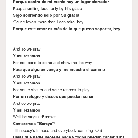
Porque dentro de mi mente hay un lugar aterrador
Keep a smiling face, only by His grace
Sigo sonriendo solo por Su gracia
'Cause love's more than I can take, hey
Porque este amor es más de lo que puedo soportar, hey
And so we pray
Y así rezamos
For someone to come and show me the way
Para que alguien venga y me muestre el camino
And so we pray
Y así rezamos
For some shelter and some records to play
Por un refugio y discos que puedan sonar
And so we pray
Y así rezamos
We'll be singin' "Baraye"
Cantaremos “Baraye”³
Till nobody's in need and everybody can sing (Oh)
Hasta que nadie necesite nada y todos puedan cantar (Oh)