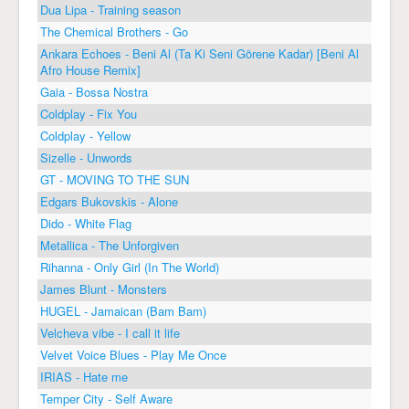
Dua Lipa - Training season
The Chemical Brothers - Go
Ankara Echoes - Beni Al (Ta Ki Seni Görene Kadar) [Beni Al
Afro House Remix]
Gaia - Bossa Nostra
Coldplay - Fix You
Coldplay - Yellow
Sizelle - Unwords
GT - MOVING TO THE SUN
Edgars Bukovskis - Alone
Dido - White Flag
Metallica - The Unforgiven
Rihanna - Only Girl (In The World)
James Blunt - Monsters
HUGEL - Jamaican (Bam Bam)
Velcheva vibe - I call it life
Velvet Voice Blues - Play Me Once
IRIAS - Hate me
Temper City - Self Aware