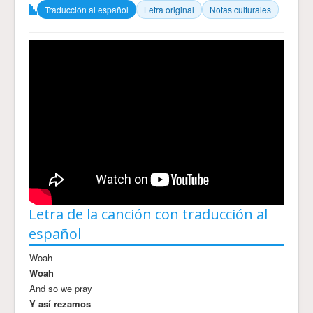
Traducción al español
Letra original
Notas culturales
Letra de la canción con traducción al
español
Woah
Woah
And so we pray
Y así rezamos