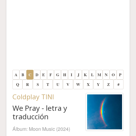
A
B
C
D
E
F
G
H
I
J
K
L
M
N
O
P
Q
R
S
T
U
V
W
X
Y
Z
#
Coldplay TINI
We Pray - letra y
traducción
Álbum:
Moon Music
(2024)