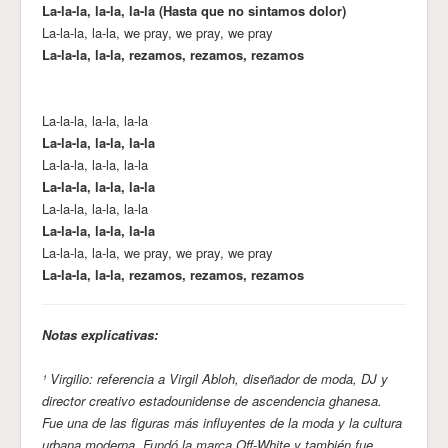
La-la-la, la-la, la-la (Hasta que no sintamos dolor)
La-la-la, la-la, we pray, we pray, we pray
La-la-la, la-la, rezamos, rezamos, rezamos
La-la-la, la-la, la-la
La-la-la, la-la, la-la
La-la-la, la-la, la-la
La-la-la, la-la, la-la
La-la-la, la-la, la-la
La-la-la, la-la, la-la
La-la-la, la-la, we pray, we pray, we pray
La-la-la, la-la, rezamos, rezamos, rezamos
Notas explicativas:
¹ Virgilio: referencia a Virgil Abloh, diseñador de moda, DJ y
director creativo estadounidense de ascendencia ghanesa.
Fue una de las figuras más influyentes de la moda y la cultura
urbana moderna. Fundó la marca Off-White y también fue