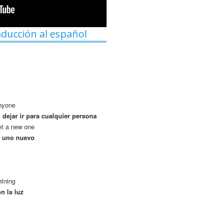
aducción al español
anyone
, dejar ir para cualquier persona
et a new one
e uno nuevo
htning
n la luz