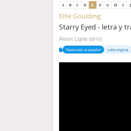
A
B
C
D
E
F
G
H
I
Ellie Goulding
Starry Eyed - letra y t
Álbum:
Lights
(2010)
Traducción al español
Letra original