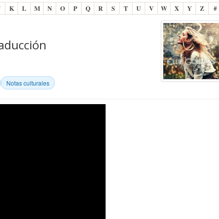
J
K
L
M
N
O
P
Q
R
S
T
U
V
W
X
Y
Z
#
raducción
Notas culturales