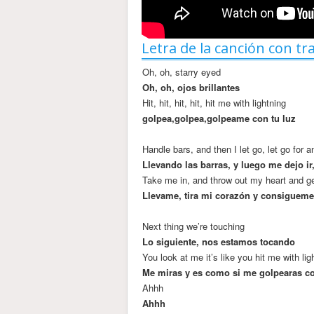
Letra de la canción con tr
Oh, oh, starry eyed
Oh, oh, ojos brillantes
Hit, hit, hit, hit, hit me with lightning
golpea,golpea,golpeame con tu luz
Handle bars, and then I let go, let go for 
Llevando las barras, y luego me dejo ir
Take me in, and throw out my heart and g
Llevame, tira mi corazón y consiguem
Next thing we’re touching
Lo siguiente, nos estamos tocando
You look at me it’s like you hit me with lig
Me miras y es como si me golpearas co
Ahhh
Ahhh