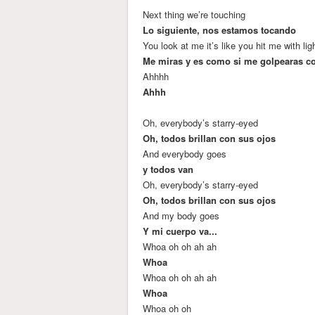
Next thing we’re touching
Lo siguiente, nos estamos tocando
You look at me it’s like you hit me with lig
Me miras y es como si me golpearas co
Ahhhh
Ahhh
Oh, everybody’s starry-eyed
Oh, todos brillan con sus ojos
And everybody goes
y todos van
Oh, everybody’s starry-eyed
Oh, todos brillan con sus ojos
And my body goes
Y mi cuerpo va...
Whoa oh oh ah ah
Whoa
Whoa oh oh ah ah
Whoa
Whoa oh oh