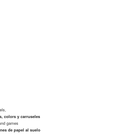
els,
, colors y carruseles
round games
es de papel al suelo