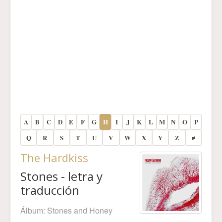
A
B
C
D
E
F
G
H
I
J
K
L
M
N
O
P
Q
R
S
T
U
V
W
X
Y
Z
#
The Hardkiss
Stones - letra y
traducción
Álbum:
Stones and Honey